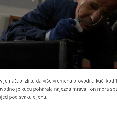
av je našao izliku da više vremena provodi u kući kod 
avodno je kuću poharala najezda mrava i on mora spa
sjed pod svaku cijenu.