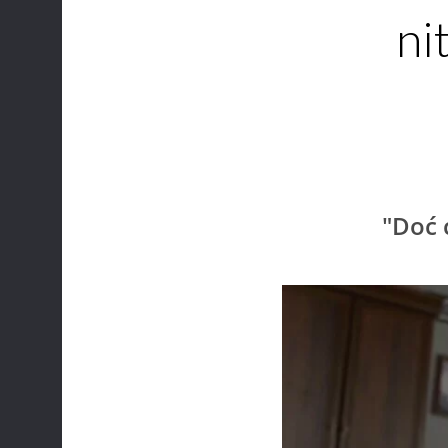
ni
"Doć 