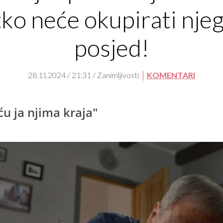
tko neće okupirati nje
posjed!
28.11.2024 / 21:31 / Zanimljivosti
KOMENTARI
ću ja njima kraja"