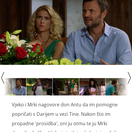
Vjeko i Mrki nagovore don Antu da im pomogne
popričati s Darijem u vezi Tine. Nakon što im
propadne 'prosidba', oni ju otmu te ju Mrki