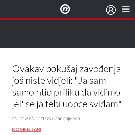
NovaTV.hr
Ovakav pokušaj zavođenja
još niste vidjeli: "Ja sam
samo htio priliku da vidimo
jel' se ja tebi uopće sviđam"
25.12.2020 / 21:06 / Zanimljivosti
KOMENTARI