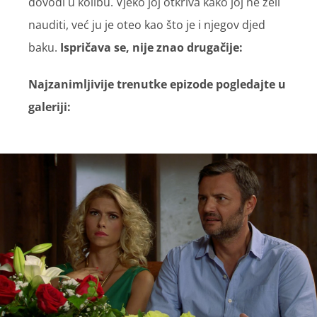
dovodi u kolibu. Vjeko joj otkriva kako joj ne želi
nauditi, već ju je oteo kao što je i njegov djed
baku.
Ispričava se, nije znao drugačije:
Najzanimljivije trenutke epizode pogledajte u
galeriji: