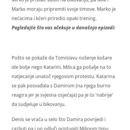
Marko moraju pripremiti svoje timove. Marko je
nećacima i kćeri priredio opaki trening.
Pogledajte što vas očekuje u današnjo epizodi:
Pošto se pokaže da Tomislavu nošenje košare
ide bolje nego Katarini, Milica ga pošalje na to
natjecanje unatoč njegovom protestu. Katarina
se pak posvađala s Damirom (na njega burno
reagira jer je svjesna osjećaja) pa je to 'nabrije'
da sudjeluje u bikovanju.
Denis se vraća u selo što Damira povrijedi i
razljuti pa i on odluči pristupiti Milinom timu