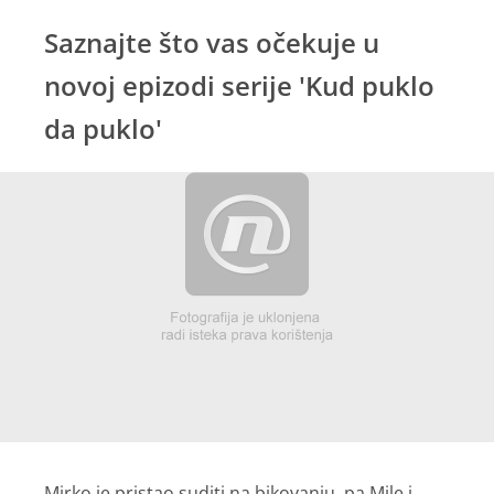
Saznajte što vas očekuje u
novoj epizodi serije 'Kud puklo
da puklo'
Mirko je pristao suditi na bikovanju, pa Mile i