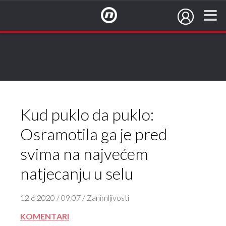
NovaTV.hr
Kud puklo da puklo:
Osramotila ga je pred
svima na najvećem
natjecanju u selu
12.6.2020 / 09:07 / Zanimljivosti
KOMENTARI