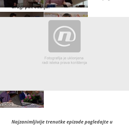
drugi put odbija:
Video nije dostupan
Najzanimljivije trenutke epizode pogledajte u