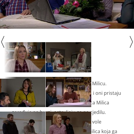
Srećko pokušava ponovno isprositi Milicu.
Tomislava i Marka zamoli za pomoć i oni pristaju
radi para, no kada vide koliko novaca Milica
zarađuje na burzi, ostavljaju ga na cjedilu.
Srećko je tužan jer shvaća da ga svi vole
isključivo zbog novaca, pogotovo Milica koja ga