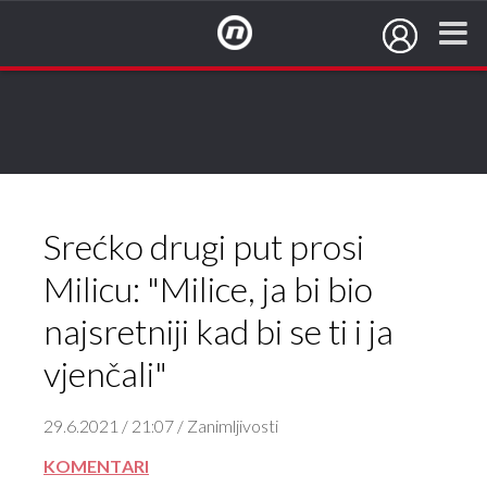
NovaTV.hr
Srećko drugi put prosi
Milicu: "Milice, ja bi bio
najsretniji kad bi se ti i ja
vjenčali"
29.6.2021 / 21:07 / Zanimljivosti
KOMENTARI