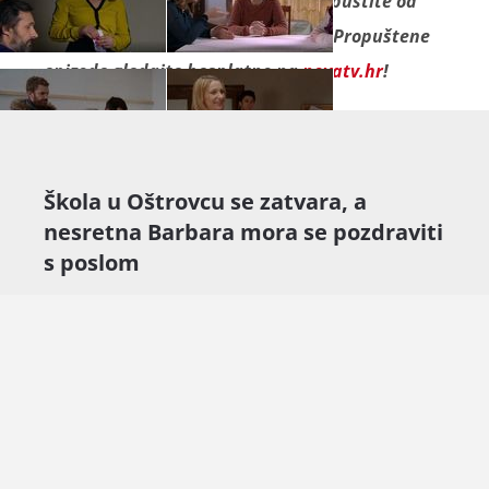
Seriju "
Kud puklo da puklo
" ne propustite od
ponedjeljka do petka na Novoj TV. Propuštene
epizode gledajte besplatno na
novatv.hr
!
Škola u Oštrovcu se zatvara, a
nesretna Barbara mora se pozdraviti
s poslom