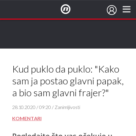
NovaTV.hr
Kud puklo da puklo: "Kako
sam ja postao glavni papak,
a bio sam glavni frajer?"
28.10.2020 / 09:20 / Zanimljivosti
KOMENTARI
Pogledajte što vas očekuje u