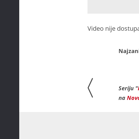
Video nije dostup
Najzani
Seriju "
na
Novo