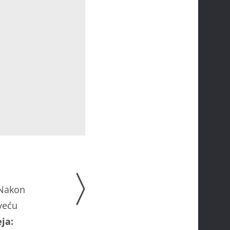
 Nakon
jveću
ja: