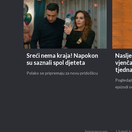
Sreći nema kraja! Napokon
Naslje
su saznali spol djeteta
vjenča
tjedn
Polako se pripremaju za novu pridošlicu
Pogledajt
epizodi s
Impressum
Uvjeti k