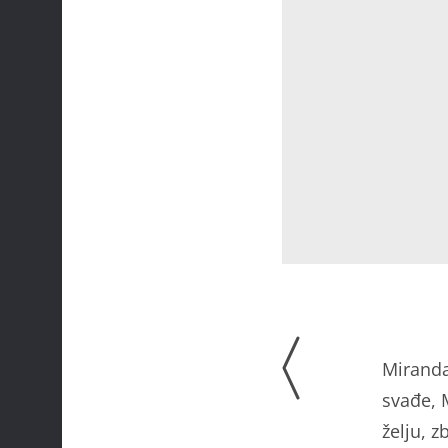
Miranda
svađe, M
želju, z