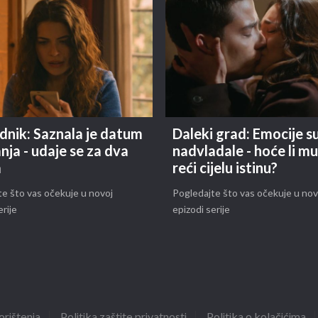
dnik: Saznala je datum
Daleki grad: Emocije s
nja - udaje se za dva
nadvladale - hoće li m
a
reći cijelu istinu?
e što vas očekuje u novoj
Pogledajte što vas očekuje u nov
erije
epizodi serije
orištenja
Politika zaštite privatnosti
Politika o kolačićima