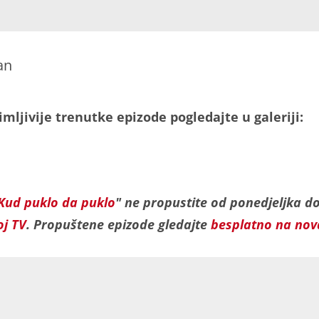
an
mljivije trenutke epizode pogledajte u galeriji:
Kud puklo da puklo
" ne propustite od ponedjeljka d
j TV
. Propuštene epizode gledajte
besplatno na nov