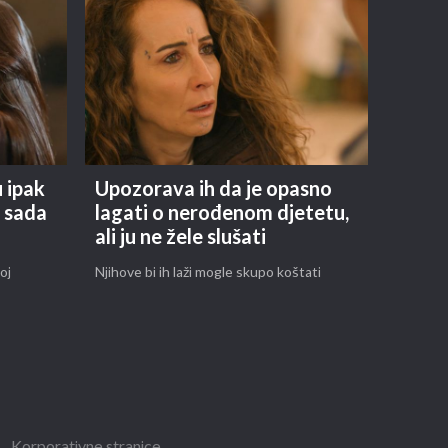
u ipak
Upozorava ih da je opasno
u sada
lagati o nerođenom djetetu,
ali ju ne žele slušati
oj
Njihove bi ih laži mogle skupo koštati
Korporativne stranice