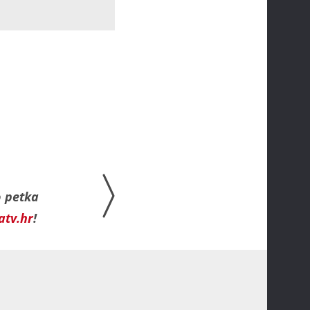
o petka
atv.hr
!