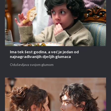
Ima tek šest godina, a već je jedan od
najnagrađivanijih dječjih glumaca
Oduševljava svojom glumom