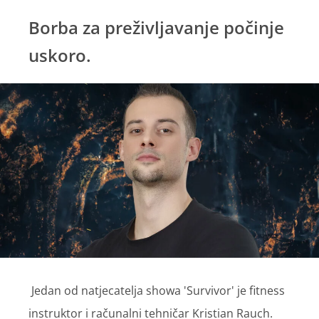
Borba za preživljavanje počinje
uskoro.
Jedan od natjecatelja showa 'Survivor' je fitness
instruktor i računalni tehničar Kristian Rauch.