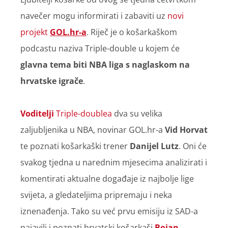
navečer mogu informirati i zabaviti uz
novi
projekt
GOL.hr-a
. Riječ je o košarkaškom
podcastu naziva Triple-double u kojem će
glavna tema biti NBA liga s naglaskom na
hrvatske igrače
.
Voditelji
Triple-doublea
dva su velika
zaljubljenika u NBA, novinar GOL.hr-a
Vid Horvat
te poznati košarkaški trener
Danijel Lutz
. Oni će
svakog tjedna u narednim mjesecima analizirati i
komentirati aktualne događaje iz najbolje lige
svijeta, a gledateljima pripremaju i neka
iznenađenja. Tako su već prvu emisiju iz SAD-a
najavili i poznati hrvatski košarkaši
Bojan