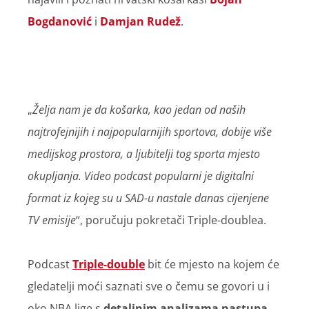
Bogdanović
i
Damjan Rudež
.
„
Želja nam je da košarka, kao jedan od naših
najtrofejnijih i najpopularnijih sportova, dobije više
medijskog prostora, a ljubitelji tog sporta mjesto
okupljanja. Video podcast popularni je digitalni
format iz kojeg su u SAD-u nastale danas cijenjene
TV emisije
“, poručuju pokretači Triple-doublea.
Podcast
Triple-double
bit će mjesto na kojem će
gledatelji moći saznati sve o čemu se govori u i
oko NBA lige s
de
taljnim analizama nastupa