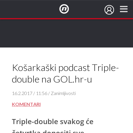
NovaTV.hr
Košarkaški podcast Triple-
double na GOL.hr-u
16.2.2017 / 11:56 / Zanimljivosti
KOMENTARI
Triple-double svakog će
četvrtka donositi sve