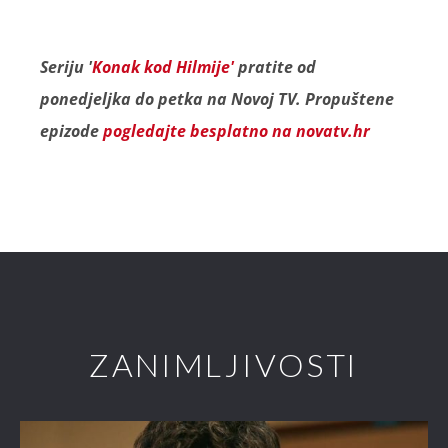
Seriju '
Konak kod Hilmije'
pratite od
ponedjeljka do petka na Novoj TV. Propuštene
epizode
pogledajte besplatno na novatv.hr
ZANIMLJIVOSTI