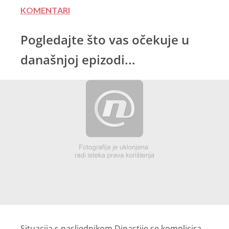
KOMENTARI
Pogledajte što vas očekuje u
današnjoj epizodi...
Situacija s nasljednikom Dinastije se komplicira