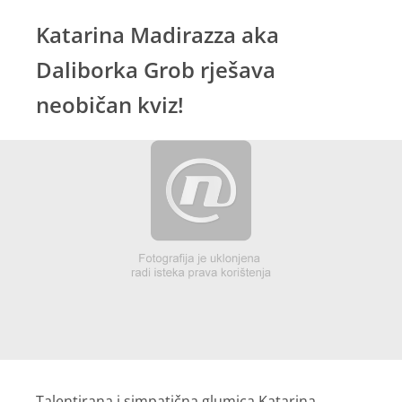
Katarina Madirazza aka
Daliborka Grob rješava
neobičan kviz!
Talentirana i simpatična glumica Katarina