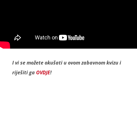
I vi se možete okušati u ovom zabavnom kvizu i
riješiti ga
OVDJE
!