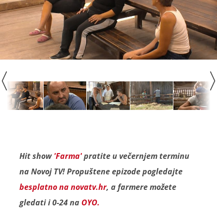
Hit show
'Farma'
pratite u večernjem terminu
na Novoj TV! Propuštene epizode pogledajte
besplatno na novatv.hr
, a farmere možete
gledati i 0-24 na
OYO.