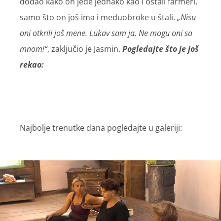
dodao kako on jede jednako kao i ostali farmeri,
samo što on još ima i međuobroke u štali.
„Nisu
oni otkrili još mene. Lukav sam ja. Ne mogu oni sa
mnom!“
, zaključio je Jasmin.
Pogledajte što je još
rekao:
Najbolje trenutke dana pogledajte u galeriji: