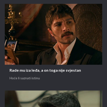
Rade mu iza leđa, a on toga nije svjestan
Hoće li saznati istinu