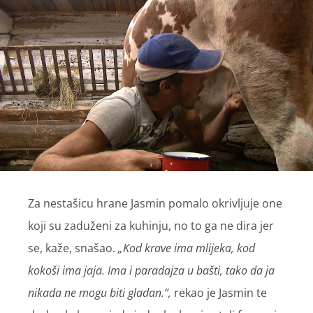
Za nestašicu hrane Jasmin pomalo okrivljuje one
koji su zaduženi za kuhinju, no to ga ne dira jer
se, kaže, snašao.
„Kod krave ima mlijeka, kod
kokoši ima jaja. Ima i paradajza u bašti, tako da ja
nikada ne mogu biti gladan.“,
rekao je Jasmin te