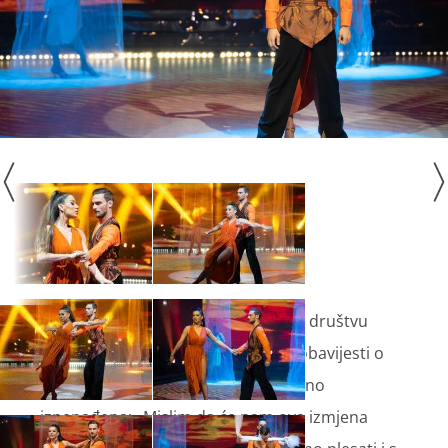
Jelena Perić
ove se nedjelje našla u društvu
mentora
Alana Walmea
. Od prve obavijesti o
novom izazovu Jelena je bila pozitivno
iznenađena: „Mislim da će nam ova izmjena