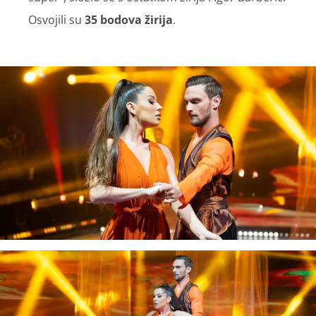
Osvojili su
35 bodova žirija
.