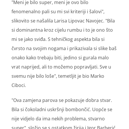
"Meni je bilo super, meni je ovo bilo
fenomenalno pali su mi svi kriteriji i šalovi",
slikovito se našalila Larisa Lipovac Navojec. "Bila
si dominantna kroz cijelu rumbu i to je ono što
mi se jako sviđa. S tehničkog aspekta bila si
čvrsto na svojim nogama i prikazivala si slike baš
onako kako trebaju biti, jedino si gurala malo
vrat naprijed, ali to možemo popravljati. Sve u
svemu nije bilo loše", temetljit je bio Marko
Ciboci.
"Ova zamjena parova se pokazuje dobra stvar.
Bila si čokoladni uskršnji bombončić. Uopće se
nije vidjelo da ima nekih problema, stvarno
super", složio se s ostatkom žirija i Igor Barberić.