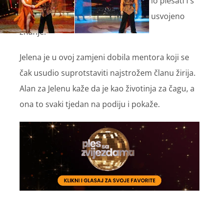
dobro doći da pokažemo da možemo plesati i s
drugim partnerima i potvrditi svoje usvojeno
znanje.“
Jelena je u ovoj zamjeni dobila mentora koji se
čak usudio suprotstaviti najstrožem članu žirija.
Alan za Jelenu kaže da je kao životinja za čagu, a
ona to svaki tjedan na podiju i pokaže.