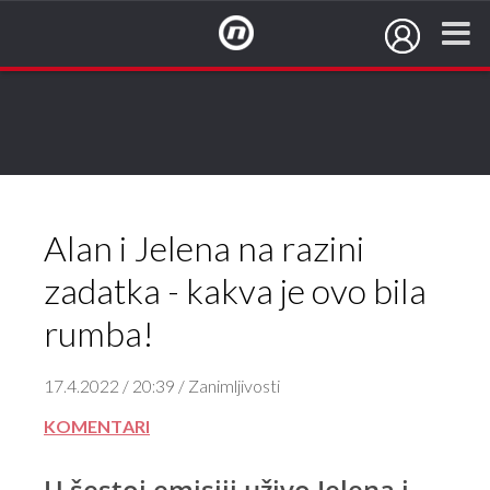
NovaTV.hr
Alan i Jelena na razini
zadatka - kakva je ovo bila
rumba!
17.4.2022 / 20:39 / Zanimljivosti
KOMENTARI
U šestoj emisiji uživo Jelena i