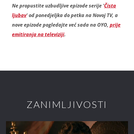
Ne propustite uzbudljive epizode serije '
Čista
ljubav
' od ponedjeljka do petka na Novoj TV, a
nove epizode pogledajte već sada na OYO,
prije
emitiranja na televiziji
.
ZANIMLJIVOSTI