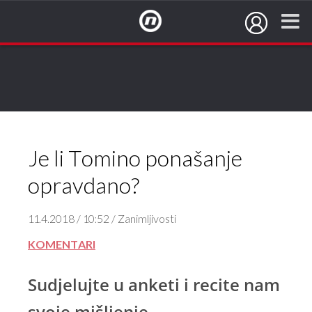
NovaTV.hr
Nikako ne bi smio sumnjati u Sonju.
S pravom je ljut, među posljednjima je saznao za trudnoću.
Je li Tomino ponašanje
opravdano?
11.4.2018 / 10:52 / Zanimljivosti
KOMENTARI
Sudjelujte u anketi i recite nam
svoje mišljenje.