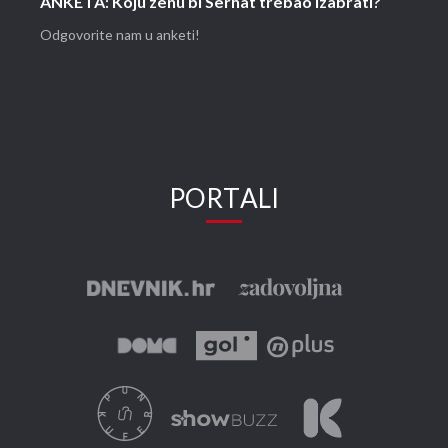
ANKETA: Koju ženu bi Serhat trebao izabrati?
Odgovorite nam u anketi!
PORTALI