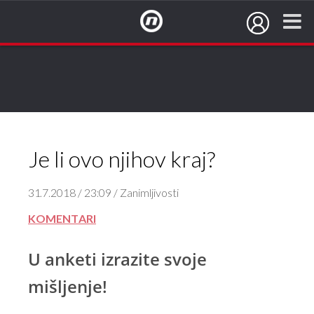
NovaTV.hr
DA, njihova ljubav može pobijediti sve.
NE, ova svađa je početak njihova kraja.
Je li ovo njihov kraj?
31.7.2018 / 23:09 / Zanimljivosti
KOMENTARI
U anketi izrazite svoje
mišljenje!