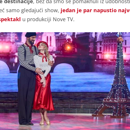
e destinacije
, bez da smo se pomaknuli iz udobnost
eć samo gledajući show,
jedan je par napustio najv
 spektakl
u produkciji Nove TV.