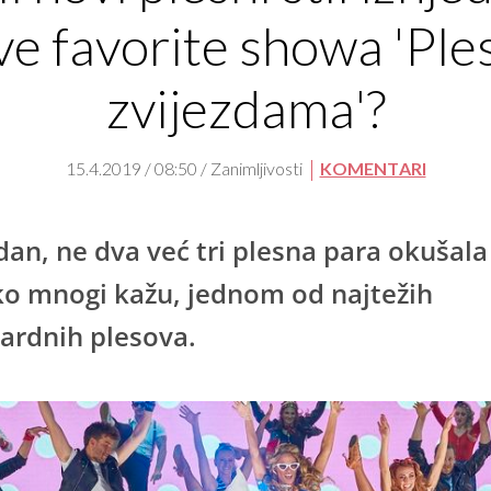
e favorite showa 'Ple
zvijezdama'?
15.4.2019 / 08:50 / Zanimljivosti
KOMENTARI
dan, ne dva već tri plesna para okušala
ko mnogi kažu, jednom od najtežih
ardnih plesova.