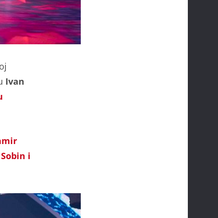
oj
su
Ivan
u
amir
 Sobin i