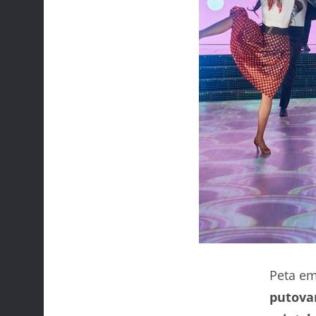
Peta em
putovan