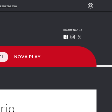
RENI ZDRAVO
PRATITE NAS NA
TI
NOVA PLAY
Slavko i
Gabriela
drio