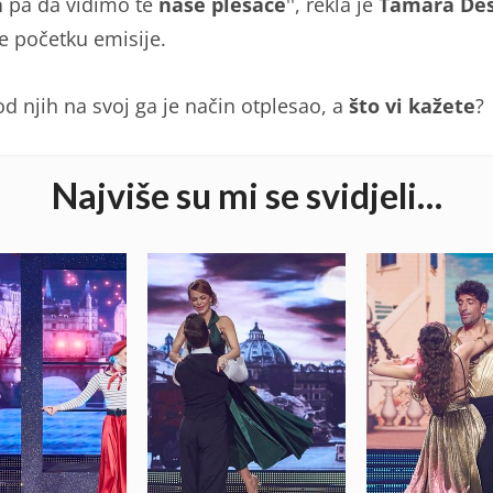
a
pa da vidimo te
naše plesače
'', rekla je
Tamara De
 početku emisije.
d njih na svoj ga je način otplesao, a
što vi kažete
?
Najviše su mi se svidjeli…