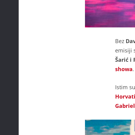
Bez
Dav
emisiji
Šarić i
showa
.
Istim s
Horvat
Gabriel