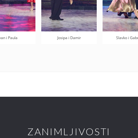
van i Paula
Josipa i Damir
Slavko i Gabr
ZANIMLJIVOSTI