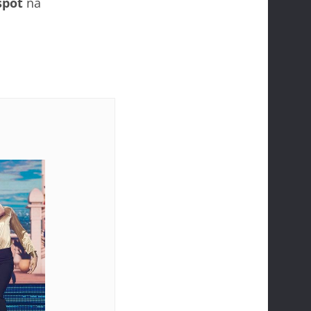
spot
na