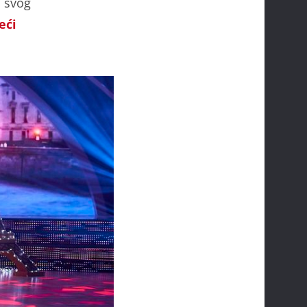
i svog
eći