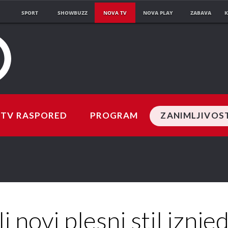
SPORT
SHOWBUZZ
NOVA TV
NOVA PLAY
ZABAVA
K
TV RASPORED
PROGRAM
ZANIMLJIVOS
Ivan i
Josipa
Paula
i
Damir
li novi plesni stil iznje