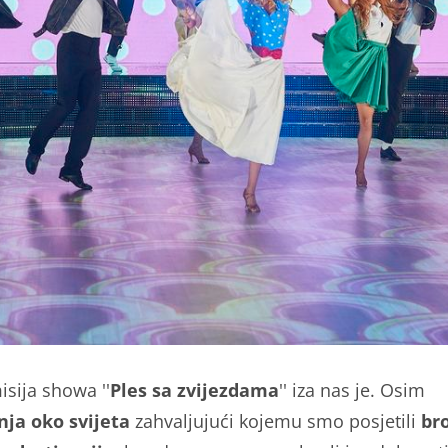
isija showa ''
Ples sa zvijezdama
'' iza nas je. Osim
ja oko svijeta
zahvaljujući kojemu smo posjetili
br