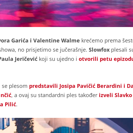
ora Garića i Valentine Walme
krećemo prema šest
 showa, no prisjetimo se jučerašnje.
Slowfox
plesali 
 Paula Jeričević
koji su ujedno i
otvorili petu epizod
u se plesom
predstavili Josipa Pavičić Berardini i D
inčić
, a ovaj su standardni ples također
izveli Slavko
a Pilić
.