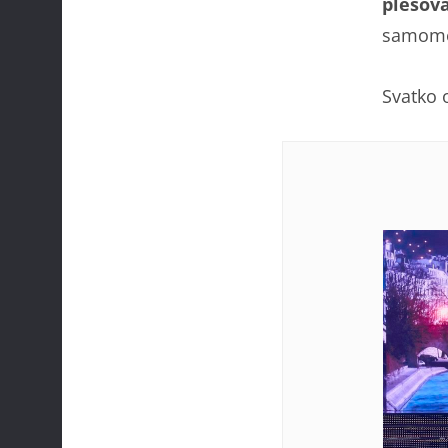
plesov
samome
Svatko o