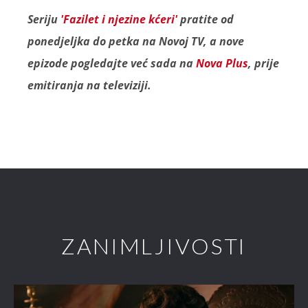
Seriju
'Fazilet i njezine kćeri'
pratite od
ponedjeljka do petka na Novoj TV, a nove
epizode pogledajte već sada na
Nova Plus
, prije
emitiranja na televiziji.
ZANIMLJIVOSTI