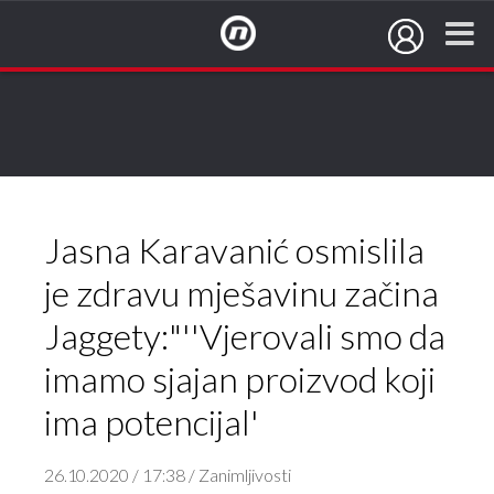
NovaTV.hr
Jasna Karavanić osmislila
je zdravu mješavinu začina
Jaggety:"''Vjerovali smo da
imamo sjajan proizvod koji
ima potencijal'
26.10.2020 / 17:38 / Zanimljivosti