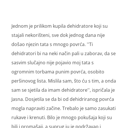
Jednom je prilikom kupila dehidratore koji su
stajali nekorišteni, sve dok jednog dana nije
došao njezin tata s mnogo povrća. ''Ti
dehidratori bi na neki način pali u zaborav, da se
sasvim slučajno nije pojavio moj tata s
ogromnim torbama punim povrća, osobito
peršinovog lista. Mislila sam, što ću s tim, a onda
sam se sjetila da imam dehidratore'', ispričala je
Jasna. Dosjetila se da bi od dehidriranog povrća
mogla napraviti začine. Trebalo je samo zasukati
rukave i krenuti. Bilo je mnogo pokušaja koji su
bili i promašaji, a suprug ju je podržavao i