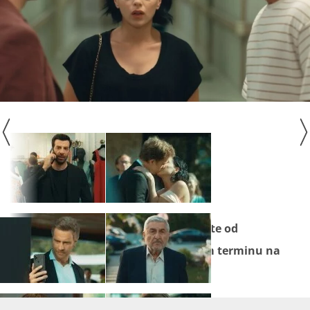
Nove epizode serije "
Izdaja
" pratite od
ponedjeljka do petka u večernjem terminu na
Novoj TV!