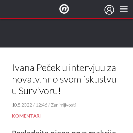
NovaTV.hr
Ivana Peček u intervjuu za
novatv.hr o svom iskustvu
u Survivoru!
10.5.2022 / 12:46 / Zanimljivosti
KOMENTARI
Pogledajte njene prve reakcije