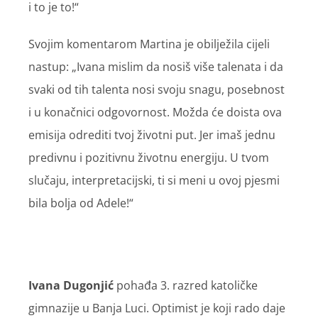
i to je to!“
Svojim komentarom Martina je obilježila cijeli
nastup: „Ivana mislim da nosiš više talenata i da
svaki od tih talenta nosi svoju snagu, posebnost
i u konačnici odgovornost. Možda će doista ova
emisija odrediti tvoj životni put. Jer imaš jednu
predivnu i pozitivnu životnu energiju. U tvom
slučaju, interpretacijski, ti si meni u ovoj pjesmi
bila bolja od Adele!“
Ivana Dugonjić
pohađa 3. razred katoličke
gimnazije u Banja Luci. Optimist je koji rado daje