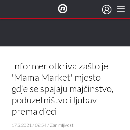
NovaTV.hr
Informer otkriva zašto je
'Mama Market' mjesto
gdje se spajaju majčinstvo,
poduzetništvo i ljubav
prema djeci
17.3.2021 / 08:54 / Zanimljivosti