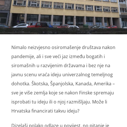
Nimalo neizvjesno osiromašenje društava nakon
pandemije, ali i sve veći jaz između bogatih i
siromašnih u razvijenim državama i bez nje na
javnu scenu vraća ideju univerzalnog temeljnog
dohotka. Škotska, Španjolska, Kanada, Amerika –
sve je više zemlja koje se nakon Finske spremaju
isprobati tu ideju ili o njoj razmišljaju. Može li
Hrvatska financirati takvu ideju?
Dizelaši polako odlaze u povijest, no pitanje je