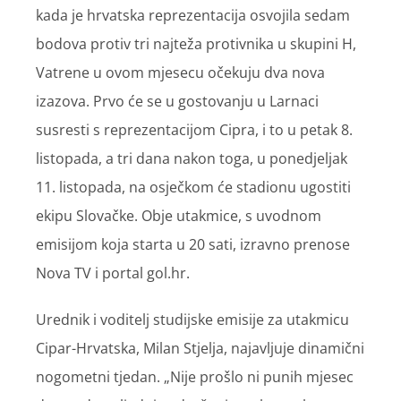
kada je hrvatska reprezentacija osvojila sedam
bodova protiv tri najteža protivnika u skupini H,
Vatrene u ovom mjesecu očekuju dva nova
izazova. Prvo će se u gostovanju u Larnaci
susresti s reprezentacijom Cipra, i to u petak 8.
listopada, a tri dana nakon toga, u ponedjeljak
11. listopada, na osječkom će stadionu ugostiti
ekipu Slovačke. Obje utakmice, s uvodnom
emisijom koja starta u 20 sati, izravno prenose
Nova TV i portal gol.hr.
Urednik i voditelj studijske emisije za utakmicu
Cipar-Hrvatska, Milan Stjelja, najavljuje dinamični
nogometni tjedan. „Nije prošlo ni punih mjesec