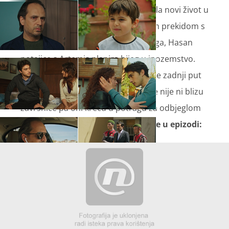
Kad je Gulperi s djecom već započela novi život u
Foči, nitko se nije pomirio s njezinim prekidom s
Kadirom, kao ni ona sama. Osim toga, Hasan
potajice s Artemis planira bijeg u inozemstvo.
Gulperi i Kadir to saznaju i možda se zadnji put
sastaju. Iznenađenje koje ih očekuje nije ni blizu
završnice pa oni kreću u potragu za odbjeglom
djecom.
Pogledajte što vas očekuje u epizodi: