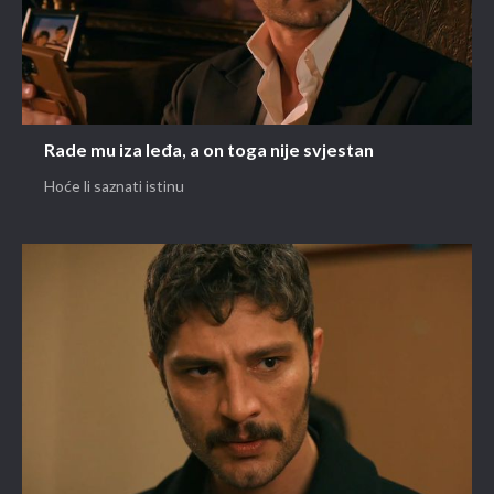
Rade mu iza leđa, a on toga nije svjestan
Hoće li saznati istinu