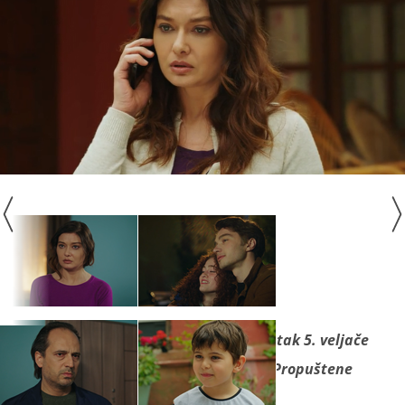
Finale serije "
Gulperi
" pratite u petak 5. veljače
u večernjem terminu na Novoj TV! Propuštene
epizode pogledajte na
Nova Plus
.