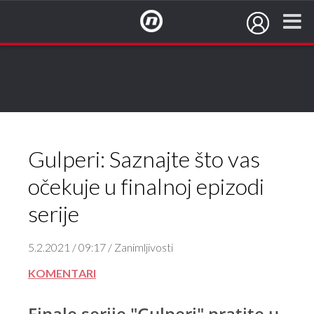
NovaTV.hr
Gulperi: Saznajte što vas
očekuje u finalnoj epizodi
serije
5.2.2021 / 09:17 / Zanimljivosti
KOMENTARI
Finale serije "Gulperi" pratite u