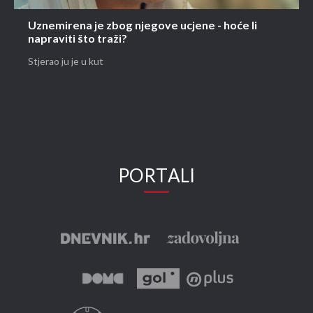
Uznemirena je zbog njegove ucjene - hoće li
napraviti što traži?
Stjerao ju je u kut
PORTALI