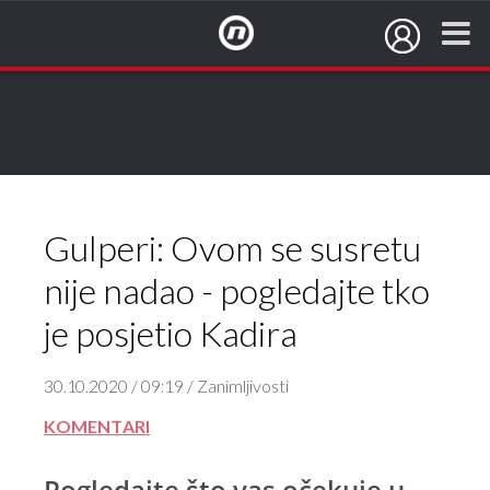
NovaTV.hr
Gulperi: Ovom se susretu
nije nadao - pogledajte tko
je posjetio Kadira
30.10.2020 / 09:19 / Zanimljivosti
KOMENTARI
Pogledajte što vas očekuje u