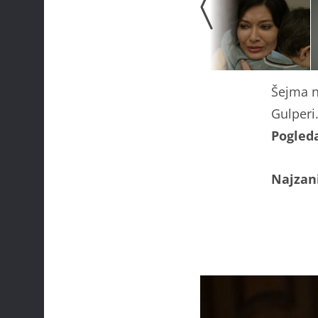
Šejma n
Gulperi
Pogleda
Najzani