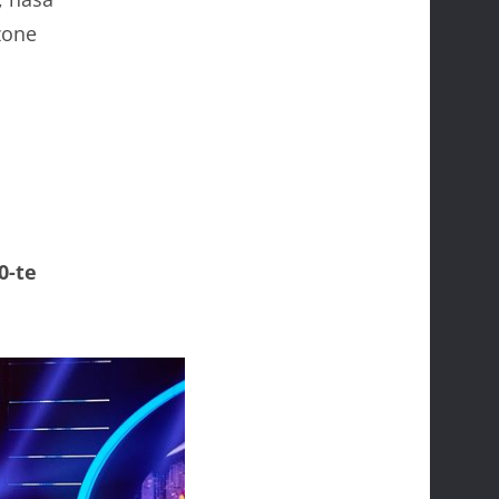
zone
0-te