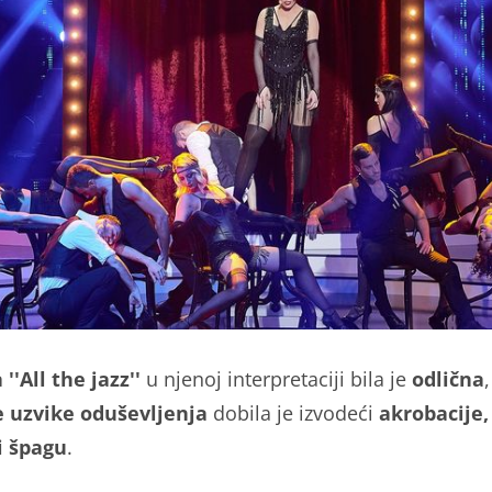
''All the jazz''
u njenoj interpretaciji bila je
odlična
,
e uzvike oduševljenja
dobila je izvodeći
akrobacije,
i špagu
.