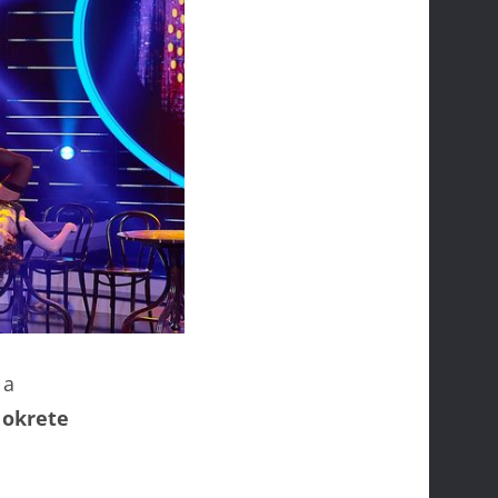
 a
 okrete