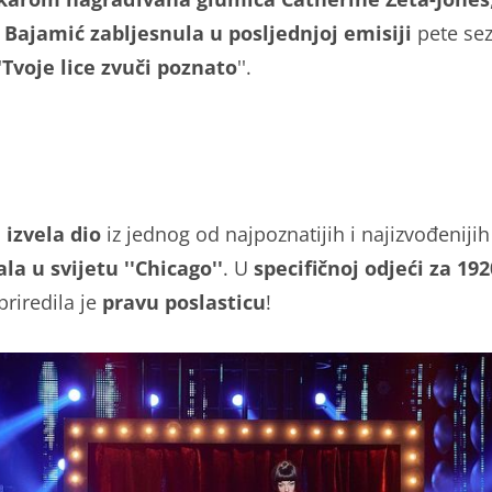
Bajamić zabljesnula u posljednjoj emisiji
pete se
'
Tvoje lice zvuči poznato
''.
 izvela dio
iz jednog od najpoznatijih i najizvođenijih
la u svijetu ''Chicago''
. U
specifičnoj odjeći za 192
priredila je
pravu poslasticu
!