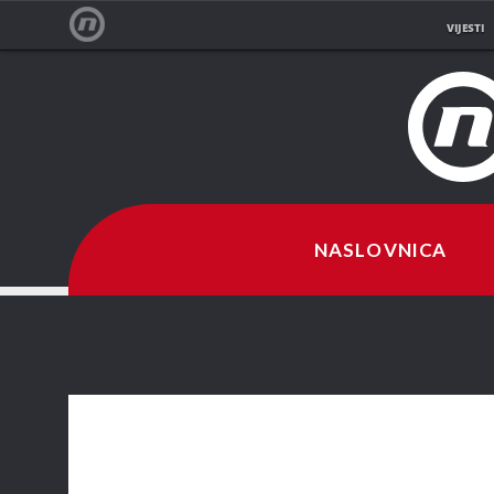
VIJESTI
NOVA TV
NASLOVNICA
Hoće, stvarno je fantastična!
Mislim da neće, netko drugi mi je favorit.