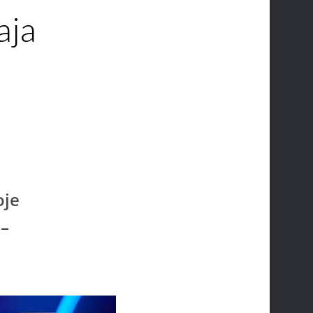
aja
oje
 –