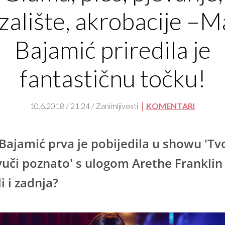
zalište, akrobacije –M
Bajamić priredila je
fantastičnu točku!
10.6.2018 / 21:24 / Zanimljivosti
KOMENTARI
Bajamić prva je pobijedila u showu 'Tv
zvuči poznato' s ulogom Arethe Franklin
i i zadnja?