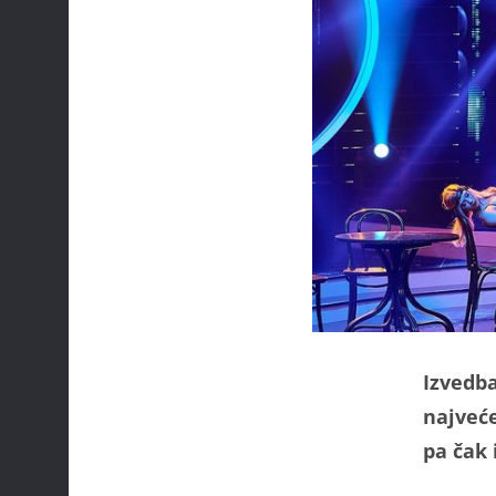
Izvedba 
najveć
pa čak 