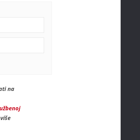
ati na
lužbenoj
više