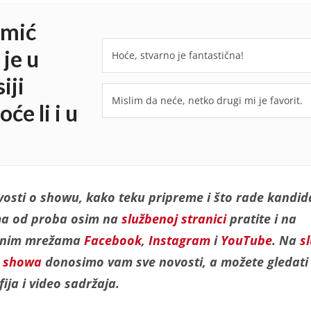
amić
 je u
Hoće, stvarno je fantastična!
iji
Mislim da neće, netko drugi mi je favorit.
će li i u
vosti o showu, kako teku pripreme i što rade kandid
a od proba osim na
službenoj stranici
pratite i na
enim mrežama
Facebook
,
Instagram
i
YouTube
. Na
s
i showa
donosimo vam sve novosti, a možete gledati 
ija i video sadržaja.