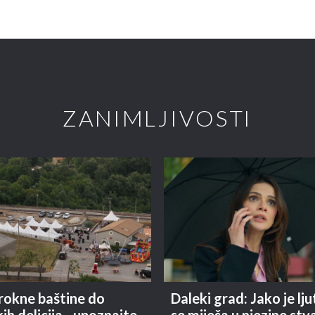
ZANIMLJIVOSTI
rokne baštine do
Daleki grad: Jako je lju