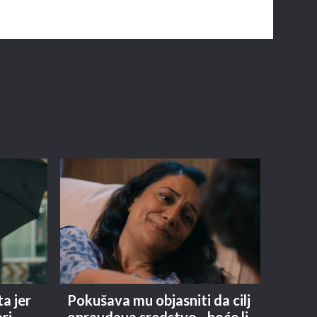
ta jer
Pokušava mu objasniti da cilj