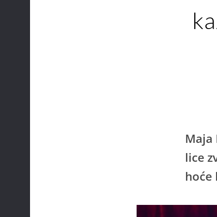
ka
Maja 
lice 
hoće l