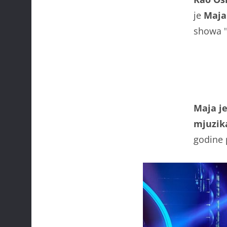
je
Maja 
showa '
Maja je
mjuzika
godine 