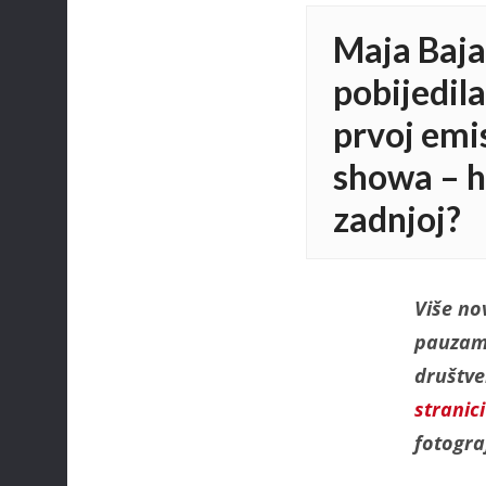
Maja Baj
pobijedila
prvoj emis
showa – ho
zadnjoj?
Više no
pauzam
društv
stranic
fotograf