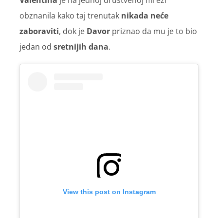
Valentina
je na jednoj društvenoj mreži
obznanila kako taj trenutak
nikada neće
zaboraviti
, dok je
Davor
priznao da mu je to bio
jedan od
sretnijih dana
.
View this post on Instagram