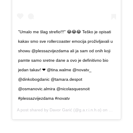
"Umalo me šlag strefio!!!" 😂😂😂 Teško je opisati
kakav smo sve rollercoaster emocija proživljavali u
showu @plessazvijezdama ali ja sam od onih koji
pamte samo sretne dane a ovo je definitivno bio
jedan takav! ❤ @tina.walme @novatv_
@dinkobogdanic @tamara.despot
@osmanovic.almira @nicolasquesnoit
#plessazvijezdama #novatv
A post shared by
Davor Garić
(@g.a.r.i.n.h.o) on
May 6, 2019