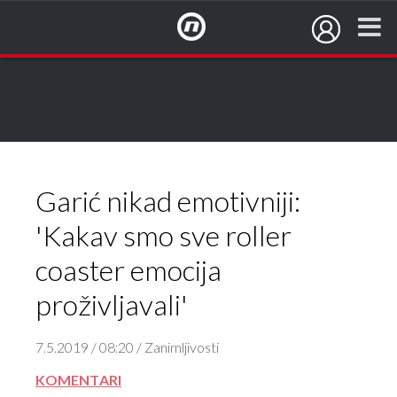
NovaTV.hr
Premoćni su!
Nisu me oduševili.
Garić nikad emotivniji:
'Kakav smo sve roller
coaster emocija
proživljavali'
7.5.2019 / 08:20 / Zanimljivosti
KOMENTARI