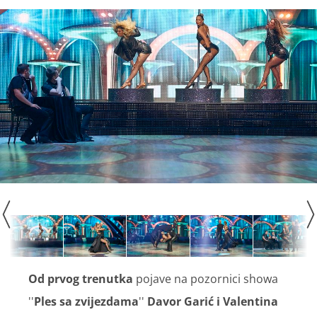
Od prvog trenutka
pojave na pozornici showa
''
Ples sa zvijezdama
''
Davor Garić i Valentina