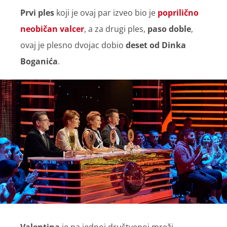
Prvi ples
koji je ovaj par izveo bio je
poprilično
neobičan valcer
, a za drugi ples,
paso doble
,
ovaj je plesno dvojac dobio
deset od Dinka
Boganića
.