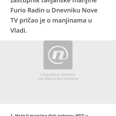
Furio Radin u Dnevniku Nove
TV pričao je o manjinama u
Vladi.
1. Hoće li manjine dati potporu HDZ-u,