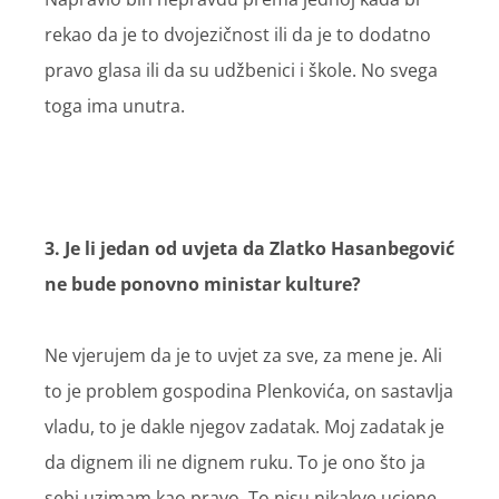
rekao da je to dvojezičnost ili da je to dodatno
pravo glasa ili da su udžbenici i škole. No svega
toga ima unutra.
3. Je li jedan od uvjeta da Zlatko Hasanbegović
ne bude ponovno ministar kulture?
Ne vjerujem da je to uvjet za sve, za mene je. Ali
to je problem gospodina Plenkovića, on sastavlja
vladu, to je dakle njegov zadatak. Moj zadatak je
da dignem ili ne dignem ruku. To je ono što ja
sebi uzimam kao pravo. To nisu nikakve ucjene.