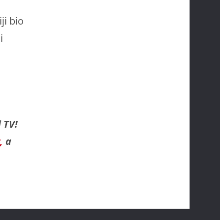
ji bio
i
 TV!
,
a