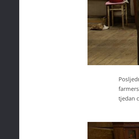
Posljedn
farmers
tjedan 