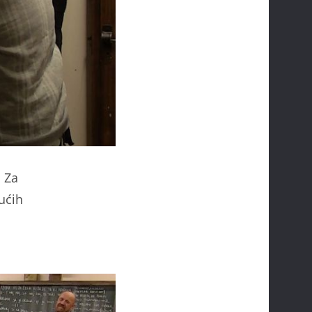
. Za
ućih