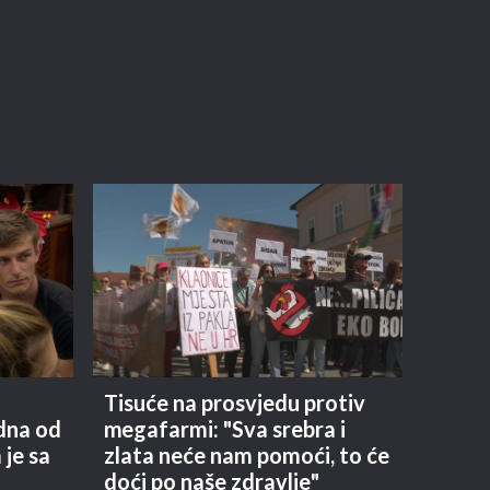
Tisuće na prosvjedu protiv
edna od
megafarmi: "Sva srebra i
 je sa
zlata neće nam pomoći, to će
doći po naše zdravlje"