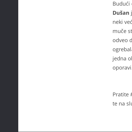
Budući 
Dušan
j
neki ve
muče st
odveo d
ogrebal
jedna o
oporavi
Pratite
te na s