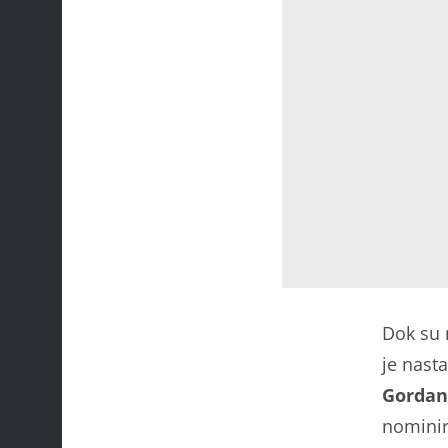
Dok su
je nast
Gordan
nominira