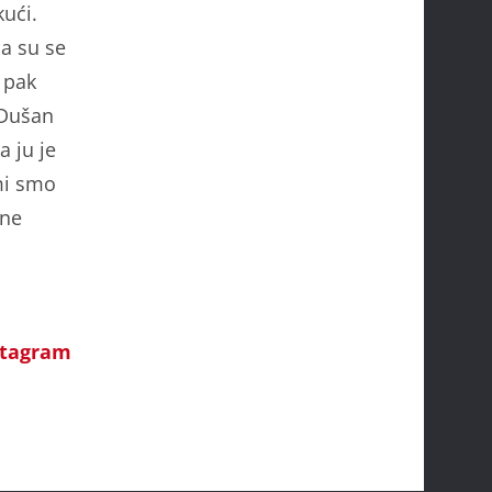
kući.
a su se
 pak
 Dušan
a ju je
 mi smo
 ne
stagram