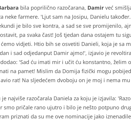
Barbara
bila poprilično razočarana,
Damir
već smišlj
za neke farmere. 'Ljut sam na Josipu, Danielu također.
ekundi je bilo sve kontra, a sad se sve promijenilo, a
ostavit, pa svaka čast! Još tjedan dana ostajem tu sig
 ćemo vidjeti. Htio bih se osvetiti Danieli, koja je sa
jedan i sad odjedanput Damir ajmo!', izjavio je revoltir
 dodao: 'Sad ću imati mir i učit ću konstantno, želim 
znati na pamet! Mislim da Domija fizički mogu pobijedi
avio rat! Na sljedećem dvoboju on je moj i nema mu 
je najviše razočarala Daniela za koju je izjavila: 'Raz
er smo pričale rano ujutro i bilo je nešto potpuno dru
oram priznati da su me ove nominacije jako iznenadile