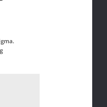
nigma.
eg