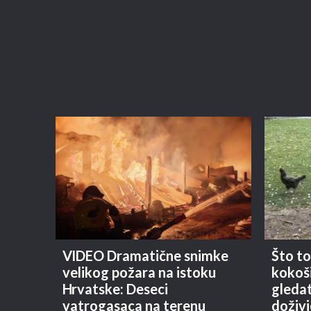
VIDEO Dramatične snimke
Što to
velikog požara na istoku
kokoši
Hrvatske: Deseci
gledat
vatrogasaca na terenu
doživj