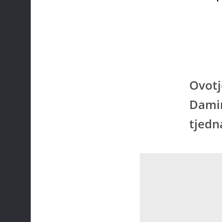
Ovotj
Damir
tjedn