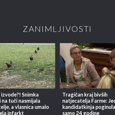
ZANIMLJIVOSTI
 izvode?! Snimka
Tragičan kraj bivših
 na tuči nasmijala
natjecatelja Farme: J
elje, a vlasnica umalo
kandidatkinja poginula
ela infarkt
samo 24 godine