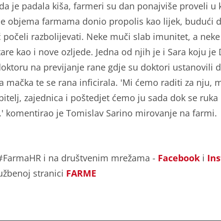
da je padala kiša, farmeri su dan ponajviše proveli u 
e objema farmama donio propolis kao lijek, budući d
ć počeli razbolijevati. Neke muči slab imunitet, a neke
are kao i nove ozljede. Jedna od njih je i Sara koju je
oktoru na previjanje rane gdje su doktori ustanovili d
a mačka te se rana inficirala. 'Mi ćemo raditi za nju,
bitelj, zajednica i poštedjet ćemo ju sada dok se ruka
.' komentirao je Tomislav Sarino mirovanje na farmi.
 #FarmaHR i na društvenim mrežama -
Facebook
i
In
lužbenoj stranici
FARME