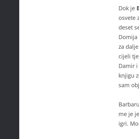
Dok je
osvete 
deset s
Domija 
za dalje
cijeli t
Damir i
knjigu 
sam obj
Barbaru 
me je j
igri. M