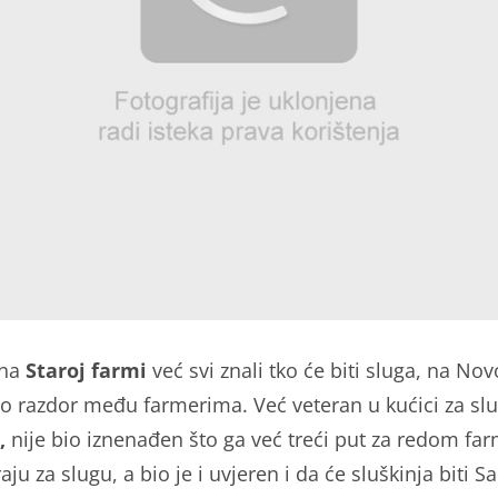
 na
Staroj farmi
već svi znali tko će biti sluga, na Nov
ao razdor među farmerima. Već veteran u kućici za slu
,
nije bio iznenađen što ga već treći put za redom far
ju za slugu, a bio je i uvjeren i da će sluškinja biti Sa