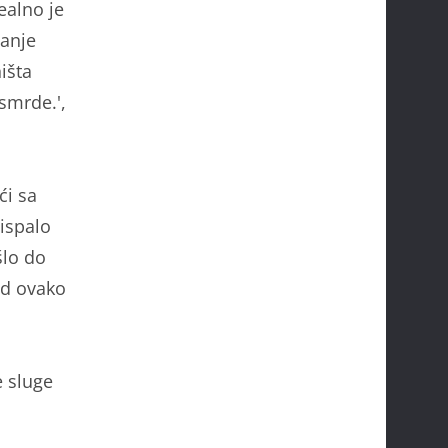
ealno je
manje
išta
 smrde.',
ći sa
 ispalo
šlo do
ad ovako
e sluge