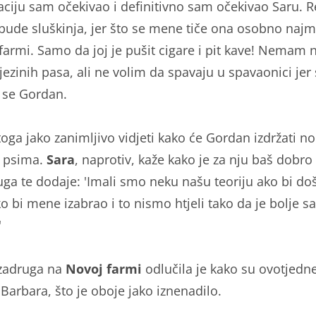
ciju sam očekivao i definitivno sam očekivao Saru. R
bude sluškinja, jer što se mene tiče ona osobno naj
 farmi. Samo da joj je pušit cigare i pit kave! Nemam n
jezinih pasa, ali ne volim da spavaju u spavaonici jer
o se Gordan.
toga jako zanimljivo vidjeti kako će Gordan izdržati no
 psima.
Sara
, naprotiv, kaže kako je za nju baš dobro
luga te dodaje: 'Imali smo neku našu teoriju ako bi do
ko bi mene izabrao i to nismo htjeli tako da je bolje s
'
zadruga na
Novoj farmi
odlučila je kako su ovotjedn
 Barbara, što je oboje jako iznenadilo.