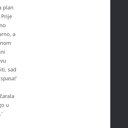
a plan
 Prije
jmo
urno, a
 mnom
ani
ovu
ti, sad
spasa!'
očarala
go u
.'