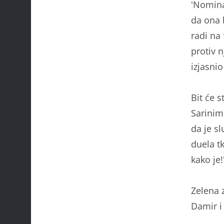
'Nomina
da ona 
radi na
protiv n
izjasni
Bit će s
Sarinim
da je s
duela t
kako je!
Zelena 
Damir i