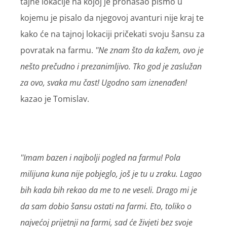
tajne lokacije na kojoj je pronašao pismo u
kojemu je pisalo da njegovoj avanturi nije kraj te
kako će na tajnoj lokaciji pričekati svoju šansu za
povratak na farmu.
''Ne znam što da kažem, ovo je
nešto prečudno i prezanimljivo. Tko god je zaslužan
za ovo, svaka mu čast! Ugodno sam iznenađen!
kazao je Tomislav.
''Imam bazen i najbolji pogled na farmu! Pola
milijuna kuna nije pobjeglo, još je tu u zraku. Lagao
bih kada bih rekao da me to ne veseli. Drago mi je
da sam dobio šansu ostati na farmi. Eto, toliko o
najvećoj prijetnji na farmi, sad će živjeti bez svoje