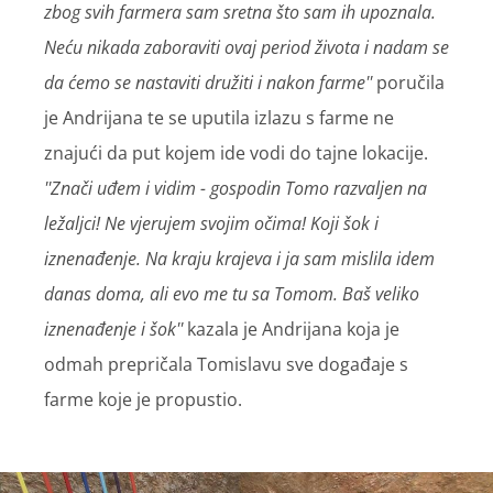
zbog svih farmera sam sretna što sam ih upoznala.
Neću nikada zaboraviti ovaj period života i nadam se
da ćemo se nastaviti družiti i nakon farme''
poručila
je Andrijana te se uputila izlazu s farme ne
znajući da put kojem ide vodi do tajne lokacije.
''Znači uđem i vidim - gospodin Tomo razvaljen na
ležaljci! Ne vjerujem svojim očima! Koji šok i
iznenađenje. Na kraju krajeva i ja sam mislila idem
danas doma, ali evo me tu sa Tomom. Baš veliko
iznenađenje i šok''
kazala je Andrijana koja je
odmah prepričala Tomislavu sve događaje s
farme koje je propustio.