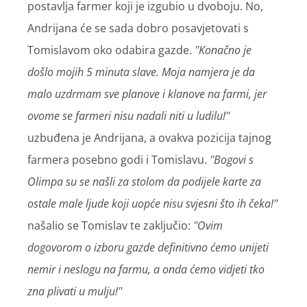
postavlja farmer koji je izgubio u dvoboju. No,
Andrijana će se sada dobro posavjetovati s
Tomislavom oko odabira gazde.
''Konačno je
došlo mojih 5 minuta slave. Moja namjera je da
malo uzdrmam sve planove i klanove na farmi, jer
ovome se farmeri nisu nadali niti u ludilu!''
uzbuđena je Andrijana, a ovakva pozicija tajnog
farmera posebno godi i Tomislavu.
''Bogovi s
Olimpa su se našli za stolom da podijele karte za
ostale male ljude koji uopće nisu svjesni što ih čeka!''
našalio se Tomislav te zaključio:
''Ovim
dogovorom o izboru gazde definitivno ćemo unijeti
nemir i neslogu na farmu, a onda ćemo vidjeti tko
zna plivati u mulju!''