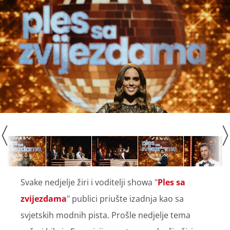
Svake nedjelje žiri i voditelji showa "
Ples sa
zvijezdama
" publici priušte izadnja kao sa
svjetskih modnih pista. Prošle nedjelje tema