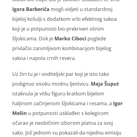
Igora Barberića
mogli vidjeti u standardnoj
bijeloj košulji s dodatkom vrlo efektnog sakoa
koji je u potpunosti bio prekriven sitnim
šljokicama. Dok je
Marko Ciboci
poglede
privlačio zanimljivom kombinacijom bijelog
sakoa i napola crnih revera.
Uz žiri tu je i voditeljski par koji je isto tako
podignuo visoku modnu ljestvicu.
Maja Šuput
istaknula je vitku figuru kratkom bijelom
haljinom začinjenom šljokicama i resama, a
Igor
Mešin
u potpunosti usklađen s kolegicom
očarao je neobičnim izborom platna za svoj
sako. Još jednom su pokazali da nijednu emisiju