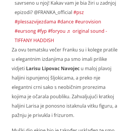
savrseno u njoj! Kakav vam je bia žiri u zadnjoj
epizodi? @FRANKA_official
#psz
#plessazvijezdama
#dance
#eurovision
#eursong
#fyp
#foryou
♬ original sound -
TIFFANY HADDISH
Za ovu tematsku večer Franku su i kolege pratile
u elegantnim izdanjima pa smo imali prilike
vidjeti
Larisu Lipovac Navojec
u maloj plavoj
haljini ispunjenoj šljokicama, a preko nje
elegantni crni sako s neobičnim prorezima
kojima je očarala poubliku. Zahvaljujući kratkoj
haljini Larisa je ponosno istaknula vitku figuru, a
pažnju je privukla i frizurom.
Muški dio ekipe bio je također usklađen te smo