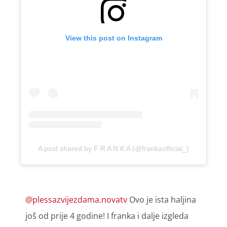
View this post on Instagram
A post shared by F R A N K A (@frankaofficial_)
@plessazvijezdama.novatv
Ovo je ista haljina
još od prije 4 godine! I franka i dalje izgleda