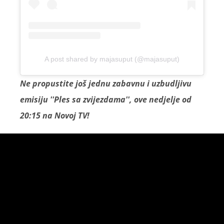
A post shared by majasuput (@majasuput)
Ne propustite još jednu zabavnu i uzbudljivu
emisiju ''Ples sa zvijezdama'', ove nedjelje od
20:15 na Novoj TV!