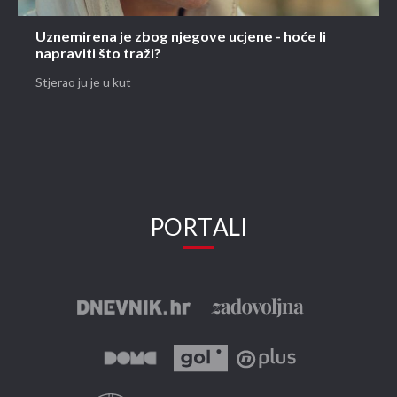
Uznemirena je zbog njegove ucjene - hoće li
napraviti što traži?
Stjerao ju je u kut
PORTALI