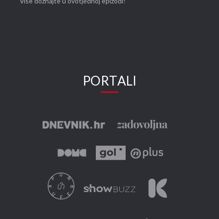
Više doznajte u ovotjednoj epizodi!
PORTALI