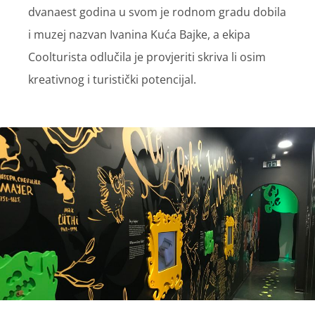
dvanaest godina u svom je rodnom gradu dobila
i muzej nazvan Ivanina Kuća Bajke, a ekipa
Coolturista odlučila je provjeriti skriva li osim
kreativnog i turistički potencijal.