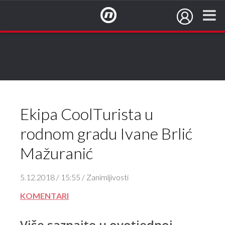
NovaTV.hr
Ekipa CoolTurista u
rodnom gradu Ivane Brlić
Mažuranić
5.12.2018 / 15:55 / Zanimljivosti
KOMENTARI
Više saznajte u ovotjednoj