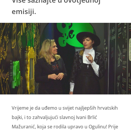
emisiji.
Vrijeme je da uđemo u svijet najljepših hrvatskih
bajki, i to zahvaljujući slavnoj Ivani Brlić
Mažuranić, koja se rodila upravo u Ogulinu! Prije