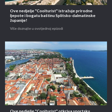
Ove nedjelje "Coolturist" istražuje prirodne
ljepote i bogatu baštinu Splitsko-dalmatinske
županije!
Više doznajte u ovotjednoj epizodi
Ove nedjelje "Coolturist" otkriva sportsku,