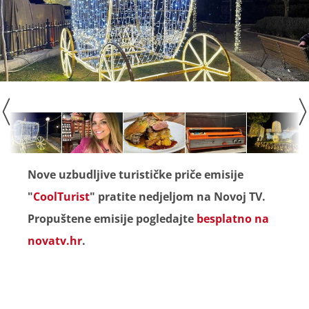
Nove uzbudljive turističke priče emisije
"
CoolTurist
" pratite nedjeljom na Novoj TV.
Propuštene emisije pogledajte
besplatno na
novatv.h
r
.