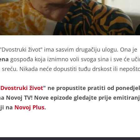
i "Dvostruki život" ima sasvim drugačiju ulogu. Ona je
ena
gospođa koja iznimno voli svoga sina i sve će učin
 sreću. Nikada neće dopustiti tuđu drskost ili nepošt
"
Dvostruki život
" ne propustite pratiti od ponedje
a Novoj TV! Nove epizode gledajte prije emitiran
iji na
Novoj Plus
.