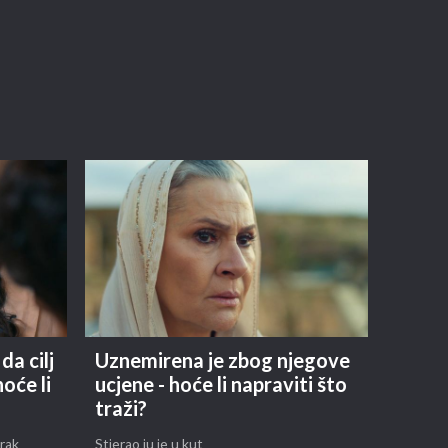
da cilj
Uznemirena je zbog njegove
oće li
ucjene - hoće li napraviti što
traži?
brak
Stjerao ju je u kut