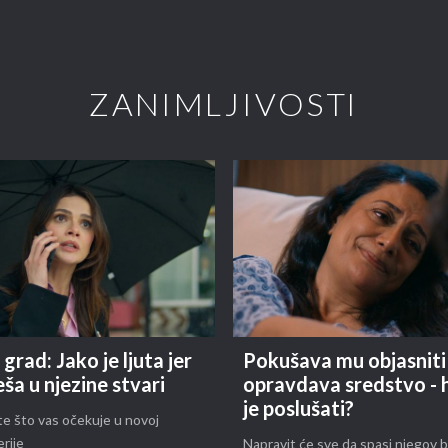
ZANIMLJIVOSTI
 grad: Jako je ljuta jer
Pokušava mu objasniti 
eša u njezine stvari
opravdava sredstvo - h
je poslušati?
e što vas očekuje u novoj
erije
Napravit će sve da spasi njegov 