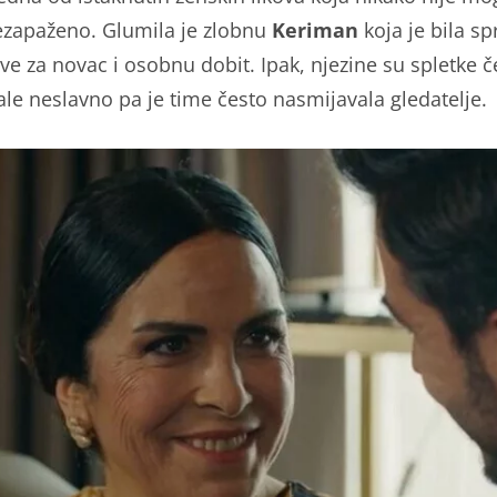
ezapaženo. Glumila je zlobnu
Keriman
koja je bila s
sve za novac i osobnu dobit. Ipak, njezine su spletke č
ale neslavno pa je time često nasmijavala gledatelje.