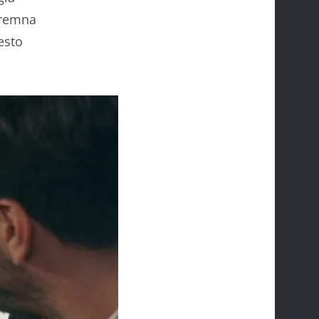
premna
esto