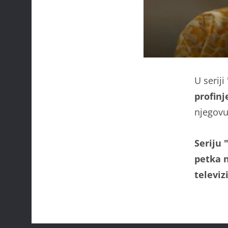
U serij
profinj
njegovu
Seriju 
petka n
televiz