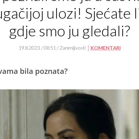
gačijoj ulozi! Sjećate l
gdje smo ju gledali?
19.8.2023 / 08:51 / Zanimljivosti
KOMENTARI
i vama bila poznata?