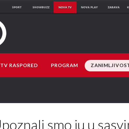
SPORT
SHOWBUZZ
NOVA TV
NOVA PLAY
ZABAVA
K
TV RASPORED
PROGRAM
ZANIMLJIVOS
poznali smo ju u sasv