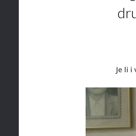
dru
Je li 