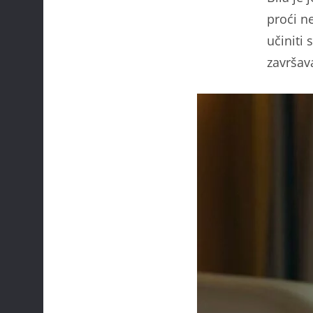
proći n
učiniti 
završav