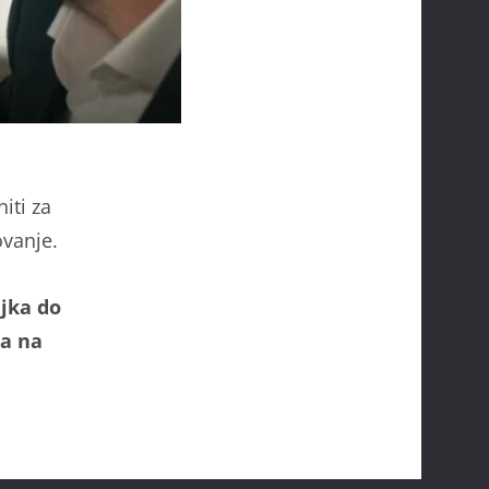
iti za
ovanje.
ljka do
ja na