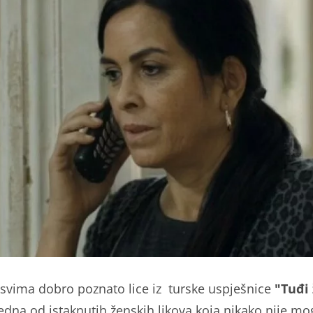
 svima dobro poznato lice iz turske uspješnice
"Tuđi 
jedna od istaknutih ženskih likova koja nikako nije mo