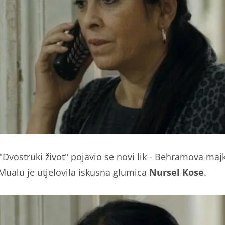
 "Dvostruki život" pojavio se novi lik - Behramova maj
Mualu je utjelovila iskusna glumica
Nursel Kose
.