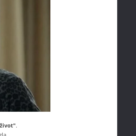
život"
.
gla