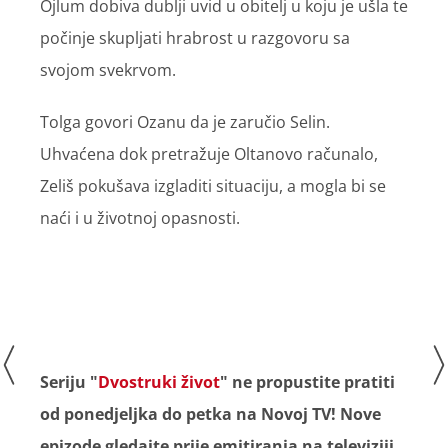
Ojlum dobiva dublji uvid u obitelj u koju je ušla te
počinje skupljati hrabrost u razgovoru sa
svojom svekrvom.
Tolga govori Ozanu da je zaručio Selin.
Uhvaćena dok pretražuje Oltanovo računalo,
Zeliš pokušava izgladiti situaciju, a mogla bi se
naći i u životnoj opasnosti.
Seriju "
Dvostruki život
" ne propustite pratiti
od ponedjeljka do petka na Novoj TV! Nove
epizode gledajte prije emitiranja na televiziji