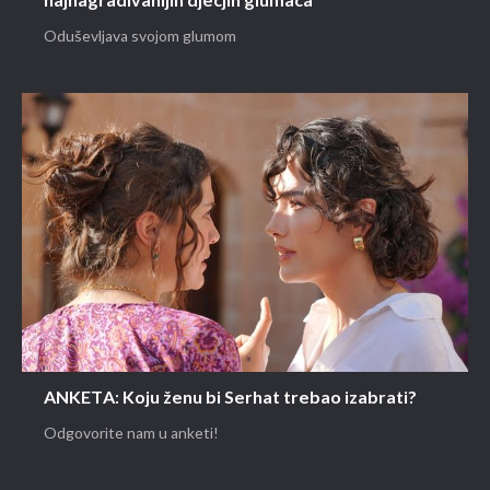
najnagrađivanijih dječjih glumaca
Oduševljava svojom glumom
ANKETA: Koju ženu bi Serhat trebao izabrati?
Odgovorite nam u anketi!