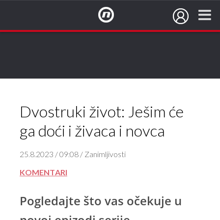
NovaTV.hr
Dvostruki život: Ješim će
ga doći i živaca i novca
25.8.2023 / 09:08 / Zanimljivosti
KOMENTARI
Pogledajte što vas očekuje u
novoj epizodi serije