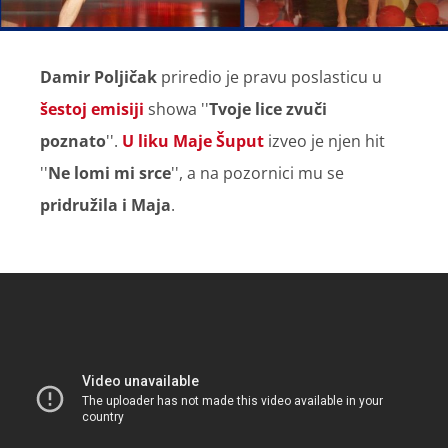
Damir Poljičak
priredio je pravu poslasticu u
šestoj emisiji
showa ''
Tvoje lice zvuči
poznato
''.
U liku Maje Šuput
izveo je njen hit
''
Ne lomi mi srce
'', a na pozornici mu se
pridružila i Maja
.