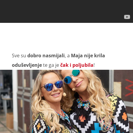
Sve su
dobro nasmijali
, a
Maja nije krila
oduševljenje
te ga je
čak i poljubila
!