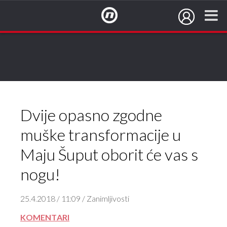
NovaTV.hr
Damira
Poljičaka
Dvije opasno zgodne
muške transformacije u
Maju Šuput oborit će vas s
nogu!
25.4.2018 / 11:09 / Zanimljivosti
KOMENTARI