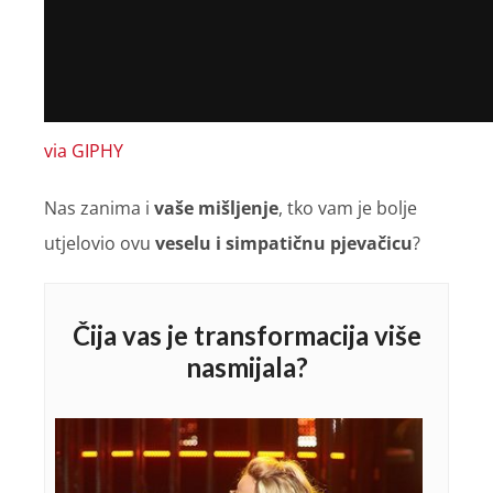
via GIPHY
Nas zanima i
vaše mišljenje
, tko vam je bolje
utjelovio ovu
veselu i simpatičnu pjevačic
u
?
Čija vas je transformacija više
nasmijala?