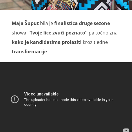
Maja Šuput
bila je
finalistica druge sezone
showa ''
Tvoje lice zvuči poznato
'' pa točno zna
kako je kandidatima prolaziti
kroz tjedne
transformacije
.