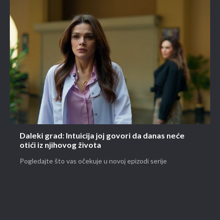
Daleki grad: Intuicija joj govori da danas neće
otići iz njihovog života
Pogledajte što vas očekuje u novoj epizodi serije