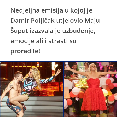
Nedjeljna emisija u kojoj je
Damir Poljičak utjelovio Maju
Šuput izazvala je uzbuđenje,
emocije ali i strasti su
proradile!
Luke Bulića