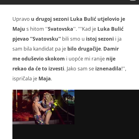
Upravo
u drugoj sezoni Luka Bulić utjelovio je
Maju
s hitom ''
Svatovska
''. '''Kad je
Luka Bulić
pjevao ''Svatovsku''
bili smo u
istoj sezoni
i ja
sam bila kandidat pa je
bilo drugačije
.
Damir
me oduševio skokom
i uopće mi ranije
nije
rekao da će to izvesti
. Jako sam se
iznenadila
!'',
ispričala je
Maja
.