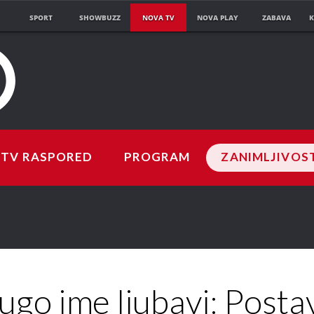
SPORT
SHOWBUZZ
NOVA TV
NOVA PLAY
ZABAVA
K
TV RASPORED
PROGRAM
ZANIMLJIVOS
ugo ime ljubavi: Postav