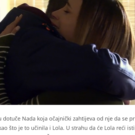
 dotuče Nada koja očajnički zahtijeva od nje da se pri
 kao što je to učinila i Lola. U strahu da će Lola reći ist