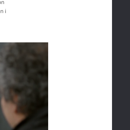
on
n i