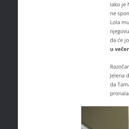
Iako je 
ne spomi
Lola mu
njegovu 
da će jo
u večer
Razočar
Jelena 
da Tama
pronala