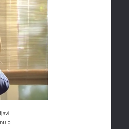
javi
inu o