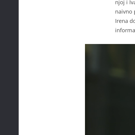
njoj i I
naivno 
Irena d
informac