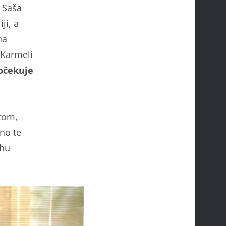
, Saša
ji, a
na
i Karmeli
 očekuje
tom,
no te
ehu