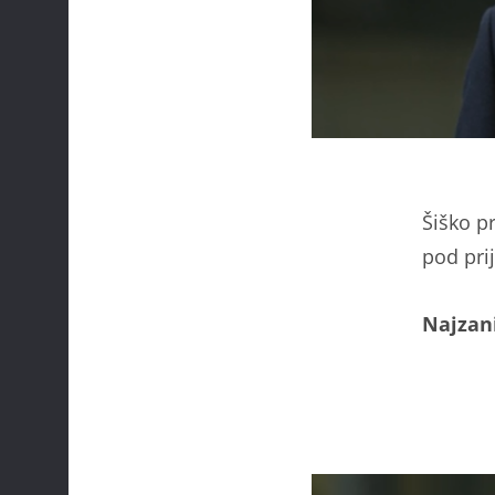
Šiško pr
pod pri
Najzani