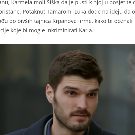
vanu, Karmela moli Šiška da je pusti k njoj u posjet te 
pristane. Potaknut Tamarom, Luka dođe na ideju da o
ođu do bivših tajnica Krpanove firme, kako bi doznali
ije koje bi mogle inkriminirati Karla.