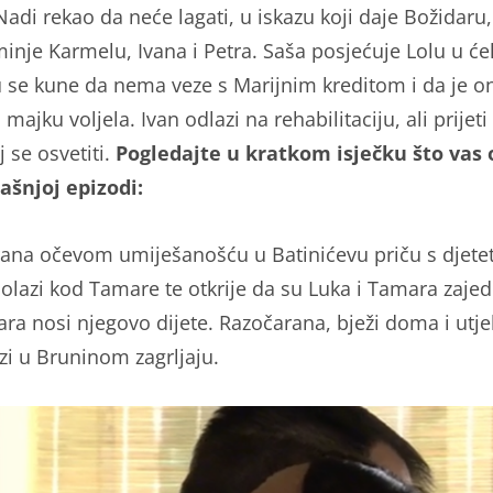
Nadi rekao da neće lagati, u iskazu koji daje Božidaru
nje Karmelu, Ivana i Petra. Saša posjećuje Lolu u ćeli
 se kune da nema veze s Marijnim kreditom i da je o
majku voljela. Ivan odlazi na rehabilitaciju, ali prijet
j se osvetiti.
Pogledajte u kratkom isječku što vas
ašnjoj epizodi:
ana očevom umiješanošću u Batinićevu priču s djete
dolazi kod Tamare te otkrije da su Luka i Tamara zajed
ra nosi njegovo dijete. Razočarana, bježi doma i utj
zi u Bruninom zagrljaju.