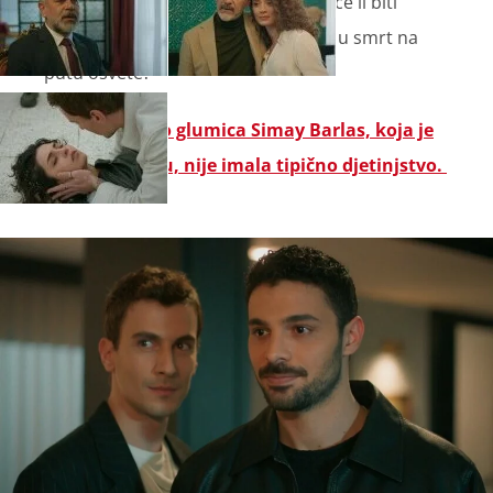
put rame uz rame kao braća. Ali hoće li biti
moguće zaustaviti Jamana da hoda u smrt na
putu osvete?
Saznajte zašto glumica Simay Barlas, koja je
utjelovila Ruju, nije imala tipično djetinjstvo.