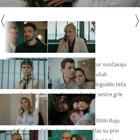
Nakon susreta sa Zaferom, Asi i Cesur suočavaju
se sa svojom prošlošću koju su pokušali
zaboraviti. Za Cesura je ovo što se dogodilo teža
prebrodiva trauma. Njegova braća i sestre grle
ga kao kad su bili djeca.
Alaz brine o Asi. Jaman pokušava zaštititi Ruju
držeći je podalje od sebe. Jaman i Alaz su prvi