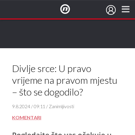
NovaTV.hr
Divlje srce: U pravo
vrijeme na pravom mjestu
– što se dogodilo?
9.8.2024 / 09:11 / Zanimljivosti
KOMENTARI
Pogledajte što vas očekuje u