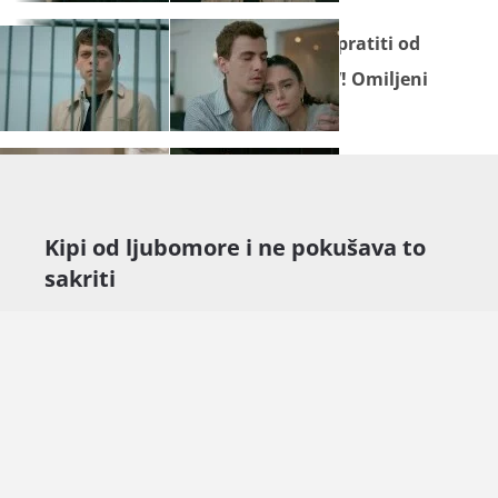
Seriju "
Divlje srce
" ne propustite pratiti od
ponedjeljka do petka na Novoj TV! Omiljeni
sadržaj gledajte na
Novoj Plus
.
Kipi od ljubomore i ne pokušava to
sakriti