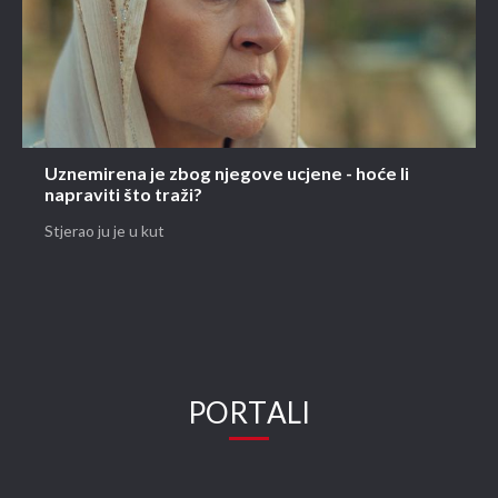
Uznemirena je zbog njegove ucjene - hoće li
napraviti što traži?
Stjerao ju je u kut
PORTALI