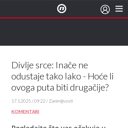
NovaTV.hr
Divlje srce: Inače ne
odustaje tako lako - Hoće li
ovoga puta biti drugačije?
17.1.2025 / 09:22 / Zanimljivosti
KOMENTARI
Pogledajte što vas očekuje u