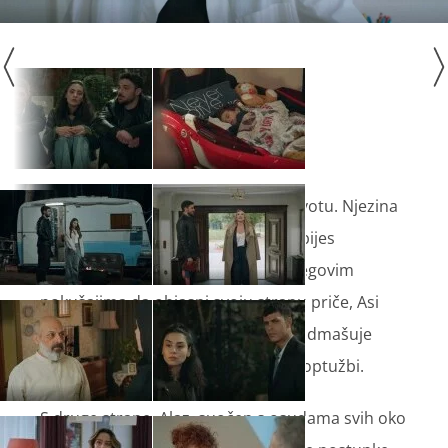
Asi se suočava s najvećom boli u životu. Njezina
tuga brzo se pretvara u bijes, a taj bijes
usmjerava prema Alazu. Unatoč njegovim
pokušajima da objasni svoju stranu priče, Asi
nije spremna slušati. Njezina bol nadmašuje
razum i Alaz postaje meta njezinih optužbi.
S druge strane, Alaz, suočen s osudama svih oko