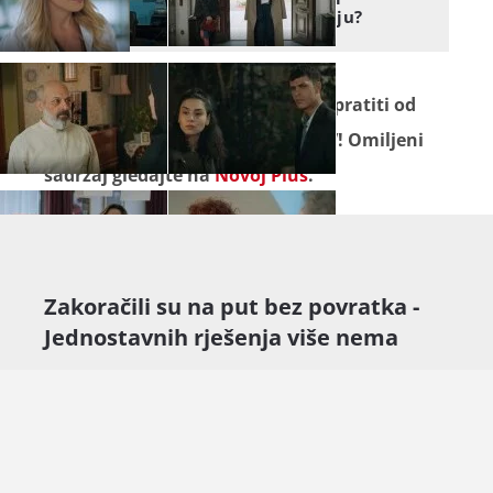
utjeha - Brine li netko za nju?
Seriju "
Divlje srce
" ne propustite pratiti od
ponedjeljka do petka na Novoj TV! Omiljeni
sadržaj gledajte na
Novoj Plus
.
Zakoračili su na put bez povratka -
Jednostavnih rješenja više nema