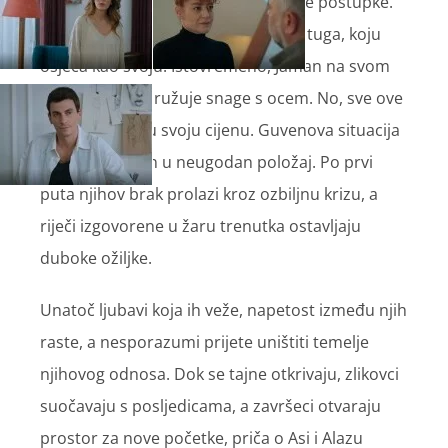
sebe, ne pokušava opravdati vlastite postupke.
Njegova jedina briga je Asi i njezina tuga, koju
osjeća kao svoju. Istovremeno, Jaman na svom
putu osvete udružuje snage s ocem. No, sve ove
završnice imaju svoju cijenu. Guvenova situacija
stavlja Neslihan u neugodan položaj. Po prvi
puta njihov brak prolazi kroz ozbiljnu krizu, a
riječi izgovorene u žaru trenutka ostavljaju
duboke ožiljke.
Unatoč ljubavi koja ih veže, napetost između njih
raste, a nesporazumi prijete uništiti temelje
njihovog odnosa. Dok se tajne otkrivaju, zlikovci
suočavaju s posljedicama, a završeci otvaraju
prostor za nove početke, priča o Asi i Alazu