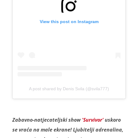
View this post on Instagram
A post shared by Denis Svila (@svila777)
Zabavno-natjecateljski show
'Survivor'
uskoro
se vraća na male ekrane! Ljubitelji adrenalina,