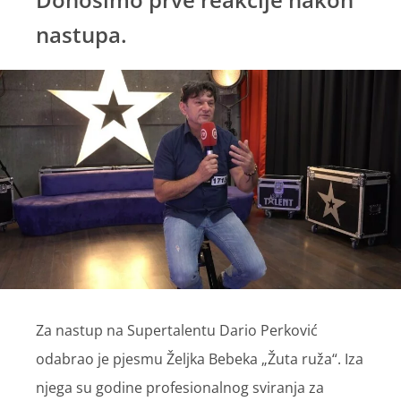
nastupa.
Za nastup na Supertalentu Dario Perković
odabrao je pjesmu Željka Bebeka „Žuta ruža“. Iza
njega su godine profesionalnog sviranja za