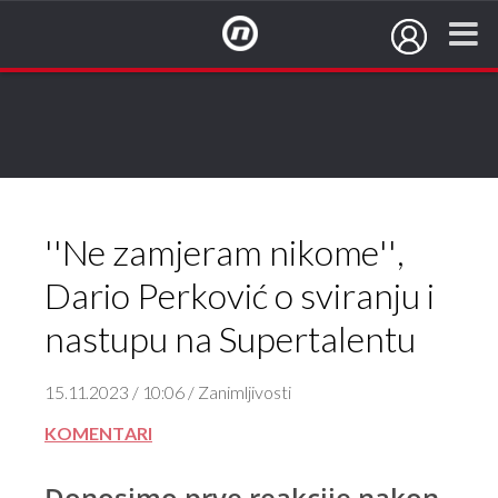
NovaTV.hr
''Ne zamjeram nikome'',
Dario Perković o sviranju i
nastupu na Supertalentu
15.11.2023 / 10:06 / Zanimljivosti
KOMENTARI
Donosimo prve reakcije nakon