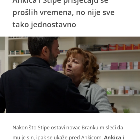
prošlih vremena, no nije sve
tako jednostavno
Nakon što Stipe ostavi novac Branku misleći da
mu je sin, ipak se ukaže pred Ankicom.
Ankica i