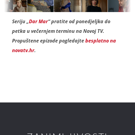
Seriju „
Dar Mar
“ pratite od ponedjeljka do
petka u večernjem terminu na Novoj TV.
Propuštene epizode pogledajte
besplatno na
novatv.hr
.