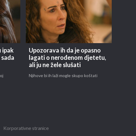
u ipak
Upozorava ih da je opasno
u sada
lagati o nerođenom djetetu,
ali ju ne žele slušati
oj
Njihove bi ih laži mogle skupo koštati
Korporativne stranice