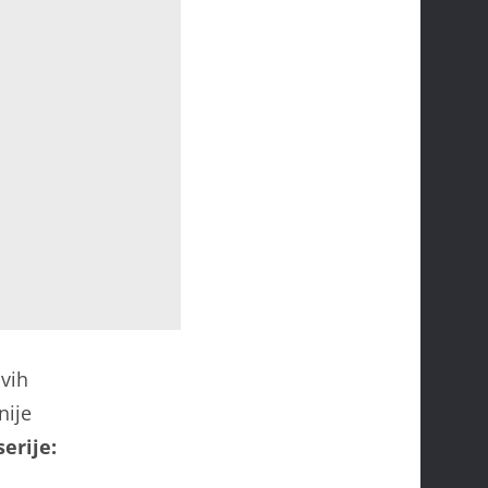
ovih
nije
erije: