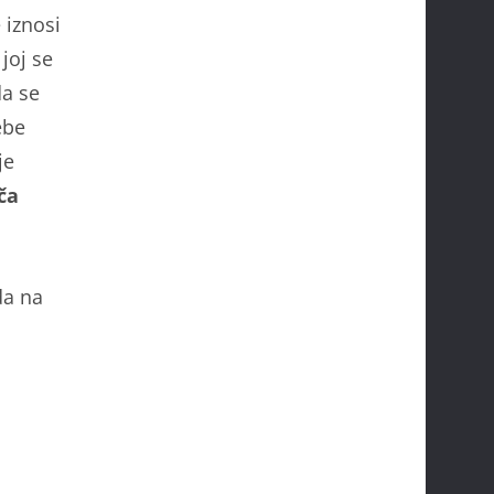
 iznosi
joj se
da se
ebe
je
ča
da na