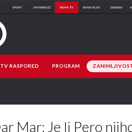
SPORT
SHOWBUZZ
NOVA TV
NOVA PLAY
ZABAVA
K
TV RASPORED
PROGRAM
ZANIMLJIVOS
ar Mar: Je li Pero njih