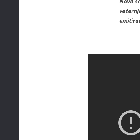
Novu se
večern
emitiran