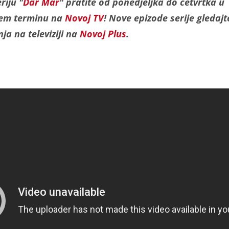
riju "
Dar Mar
" pratite od ponedjeljka do četvrtka u
jem terminu na
Novoj TV
! Nove epizode serije gledajt
ja na televiziji na
Novoj Plus
.