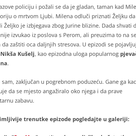
zove policiju i požali se da je gladan, taman kad Mile
oriju o mrtvom Ljubi. Milena odluči priznati Željku da 
li Željko je izbjegava zbog Jurine blizine. Dada shvati 
 nije izvukao iz poslova s Perom, ali preuzima to na s
da zaštiti oca daljnjih stresova. U epizodi se pojavlju
c
Nikša Kušelj
, kao epizodna uloga popularnog
pjeva
ana
.
e sam, zaključan u pogrebnom poduzeću. Gane ga ka
čuje da se mjesto angažiralo oko njega i da prave
arnu zabavu.
mljivije trenutke epizode pogledajte u galeriji: