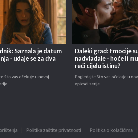
dnik: Saznala je datum
Daleki grad: Emocije s
nja - udaje se za dva
nadvladale - hoće li m
a
reći cijelu istinu?
e što vas očekuje u novoj
Pogledajte što vas očekuje u nov
erije
epizodi serije
orištenja
Politika zaštite privatnosti
Politika o kolačićima