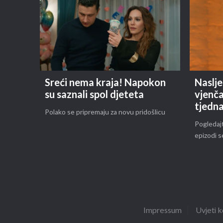
Sreći nema kraja! Napokon
Naslje
su saznali spol djeteta
vjenča
tjedn
Polako se pripremaju za novu pridošlicu
Pogledajt
epizodi s
Impressum
Uvjeti k