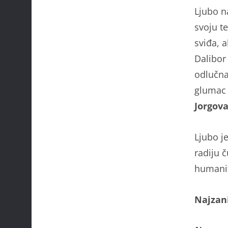
Ljubo na
svoju te
sviđa, a
Dalibor
odlučna 
gluma
Jorgov
Ljubo j
radiju 
humanit
Najzani