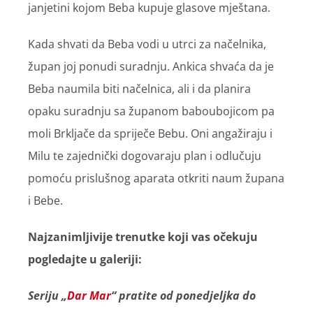
janjetini kojom Beba kupuje glasove mještana.
Kada shvati da Beba vodi u utrci za načelnika,
župan joj ponudi suradnju. Ankica shvaća da je
Beba naumila biti načelnica, ali i da planira
opaku suradnju sa županom baboubojicom pa
moli Brkljače da spriječe Bebu. Oni angažiraju i
Milu te zajednički dogovaraju plan i odlučuju
pomoću prislušnog aparata otkriti naum župana
i Bebe.
Najzanimljivije trenutke koji vas očekuju
pogledajte u galeriji:
Seriju „
Dar Mar
“ pratite od ponedjeljka do