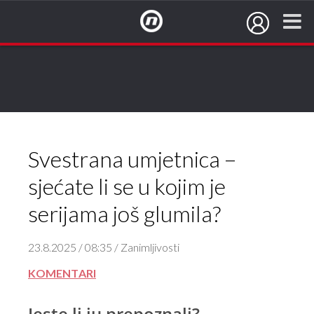
NovaTV.hr
Svestrana umjetnica –
sjećate li se u kojim je
serijama još glumila?
23.8.2025 / 08:35 / Zanimljivosti
KOMENTARI
Jeste li ju prepoznali?