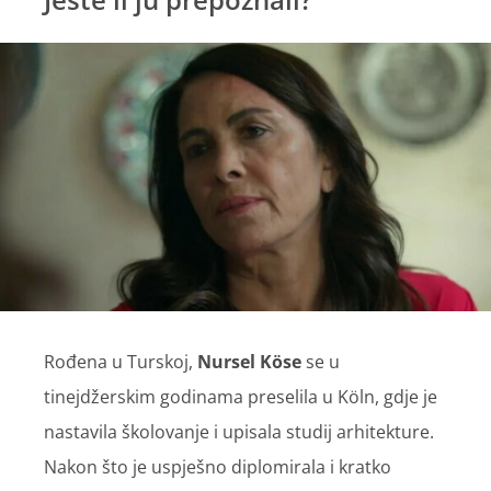
Rođena u Turskoj,
Nursel Köse
se u
tinejdžerskim godinama preselila u Köln, gdje je
nastavila školovanje i upisala studij arhitekture.
Nakon što je uspješno diplomirala i kratko