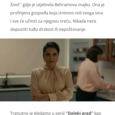
život'' gdje je utjelovila Behramovu majku. Ona je
profinjena gospođa koja iznimno voli svoga sina
i sve će učiniti za njegovu sreću. Nikada neće
dopustiti tuđu drskost ili nepoštovanje.
Trenutno je gledamo u seriji
"Daleki grad"
kao