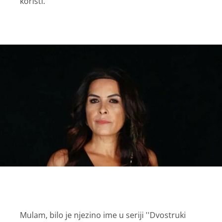
koristi.
Mulam, bilo je njezino ime u seriji ''Dvostruki