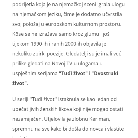
podrijetla koja je na njemačkoj sceni igrala ulogu
na njemačkom jeziku, čime je dodatno učvrstila
svoj položaj u europskom kulturnom prostoru.
Köse se ne izražava samo kroz glumu i još
tijekom 1990-ih i ranih 2000-ih objavila je
nekoliko zbirki poezije. Gledatelji su je imali već
prilike gledati na Novoj TV u ulogama u
uspješnim serijama
"Tuđi život"
i
"Dvostruki
život"
.
U seriji ''Tuđi život'' istaknula se kao jedan od
upečatljivih ženskih likova koji nije mogao ostati
nezamijećen. Utjelovila je zlobnu Keriman,
spremnu na sve kako bi došla do novca i vlastite