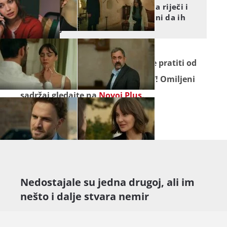
Zlatni kavez: Hoće li njezina riječi i
samopouzdanje biti dovoljni da ih
uvjeri?
Seriju "
Daleki grad
" ne propustite pratiti od
ponedjeljka do petka na Novoj TV! Omiljeni
sadržaj gledajte na
Novoj Plus
.
Nedostajale su jedna drugoj, ali im
nešto i dalje stvara nemir