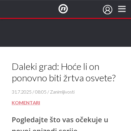
NovaTV.hr
Daleki grad: Hoće li on
ponovno biti žrtva osvete?
31.7.2025 / 08:05 / Zanimljivosti
KOMENTARI
Pogledajte što vas očekuje u
novoj epizodi serije