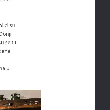
ljci su
 Donji
su se tu
mbene
ima u