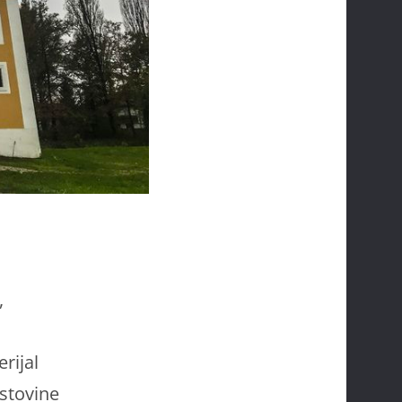
,
rijal
stovine