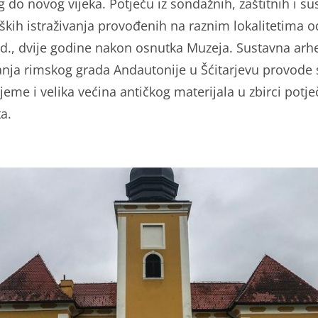
g do novog vijeka. Potječu iz sondažnih, zaštitnih i su
ških istraživanja provođenih na raznim lokalitetima o
d., dvije godine nakon osnutka Muzeja. Sustavna arh
vanja rimskog grada Andautonije u Šćitarjevu provode 
jeme i velika većina antičkog materijala u zbirci potje
ta.