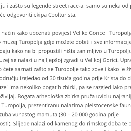
ju i zašto su legende street race-a, samo su neka od 
će odgovoriti ekipa Coolturista.
 način kako upoznati povijest Velike Gorice i Turopolj
 muzej Turopolja gdje možete dobiti i sve informacij
baju kako ne bi propustili ništa zanimljivo u Turopol
zej se nalazi u najljepšoj zgradi u Velikoj Gorici. Up
o ćete saznati zašto se Turopolje tako zove i kako je ž
dručju izgledao od 30 tisuća godina prije Krista do 
ej ima nekoliko bogatih zbirki, pa se razgled lako pr
življaj. Bogata arheološka zbirka pruža uvid u najrani
t Turopolja, prezentiranu nalazima pleistocenske faun
i zuba vunastog mamuta (30 – 20 000 godina prije
osti). Slijede nalazi od kamenog do rimskog doba te 