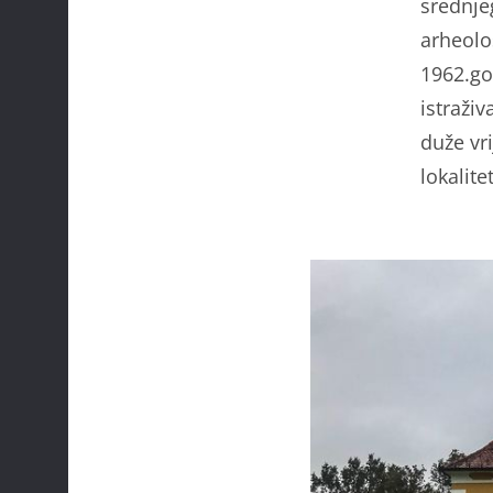
srednje
arheolo
1962.go
istraži
duže vri
lokalite