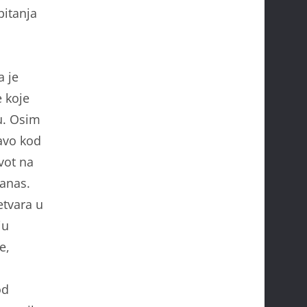
pitanja
a je
e koje
ju. Osim
ravo kod
ivot na
danas.
etvara u
ju
e,
od