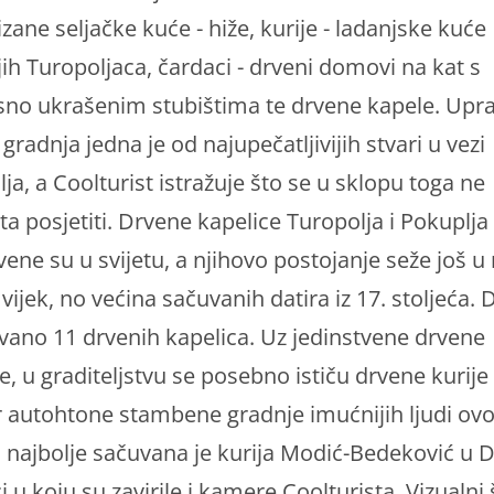
zane seljačke kuće - hiže, kurije - ladanjske kuće
ih Turopoljaca, čardaci - drveni domovi na kat s
sno ukrašenim stubištima te drvene kapele. Upra
gradnja jedna je od najupečatljivijih stvari u vezi
ja, a Coolturist istražuje što se u sklopu toga ne
a posjetiti. Drvene kapelice Turopolja i Pokuplja
vene su u svijetu, a njihovo postojanje seže još u 
 vijek, no većina sačuvanih datira iz 17. stoljeća.
vano 11 drvenih kapelica. Uz jedinstvene drvene
e, u graditeljstvu se posebno ističu drvene kurije
r autohtone stambene gradnje imućnijih ljudi ov
a najbolje sačuvana je kurija Modić-Bedeković u 
 u koju su zavirile i kamere Coolturista. Vizualni