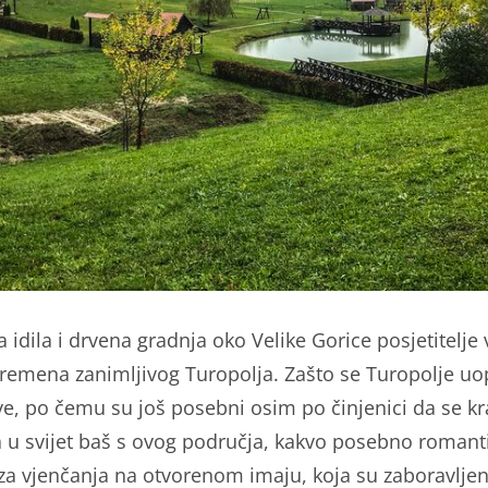
 idila i drvena gradnja oko Velike Gorice posjetitelje 
remena zanimljivog Turopolja. Zašto se Turopolje uo
ve, po čemu su još posebni osim po činjenici da se kr
a u svijet baš s ovog područja, kakvo posebno romant
za vjenčanja na otvorenom imaju, koja su zaboravljen