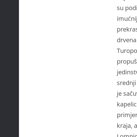
su podi
imućnij
prekra
drvena 
Turopol
propušt
jedinst
srednji
je saču
kapelic
primje
kraja, 
Lomnici