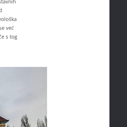
stavnih
d
eološka
se već
če s tog