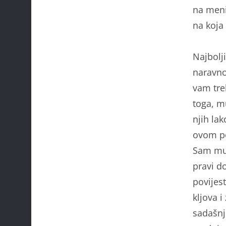
na meni
na koja 
Najbolji
naravno
vam tre
toga, mu
njih lak
ovom po
Sam muz
pravi do
povijes
kljova 
sadašnj