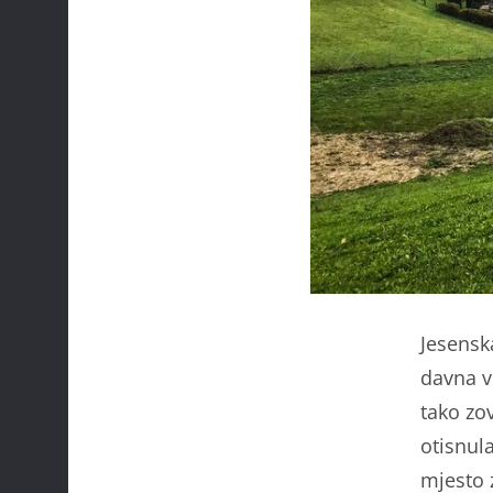
Jesenska
davna v
tako zo
otisnul
mjesto 