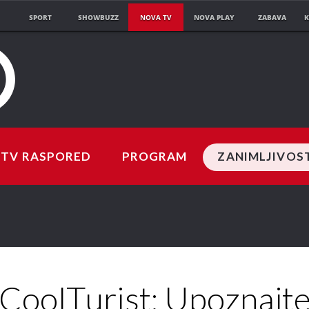
SPORT
SHOWBUZZ
NOVA TV
NOVA PLAY
ZABAVA
K
TV RASPORED
PROGRAM
ZANIMLJIVOS
CoolTurist: Upoznajt