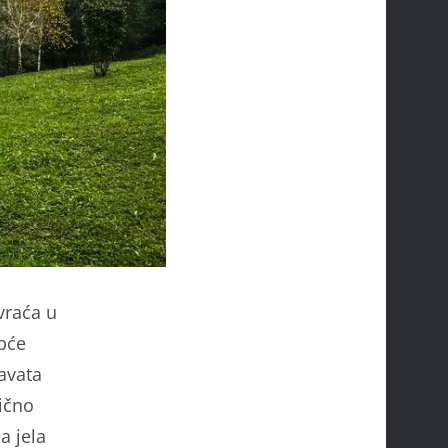
vraća u
pće
avata
ično
a jela