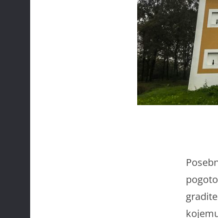
Posebn
pogotov
gradite
kojemu