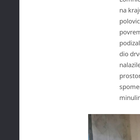
na kraj
polovic
povreme
podizal
dio drv
nalazil
prostor
spomeni
minuli