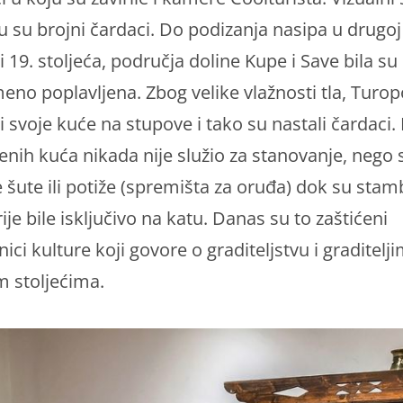
u su brojni čardaci. Do podizanja nasipa u drugoj
i 19. stoljeća, područja doline Kupe i Save bila su
no poplavljena. Zbog velike vlažnosti tla, Turopo
i svoje kuće na stupove i tako su nastali čardaci.
enih kuća nikada nije služio za stanovanje, nego 
e šute ili potiže (spremišta za oruđa) dok su sta
ije bile isključivo na katu. Danas su to zaštićeni
ci kulture koji govore o graditeljstvu i graditelj
m stoljećima.