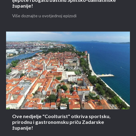
ljepote i bogatu baštinu Splitsko-dalmatinske
županije!
Više doznajte u ovotjednoj epizodi
Ove nedjelje "Coolturist" otkriva sportsku,
prirodnu i gastronomsku priču Zadarske
županije!