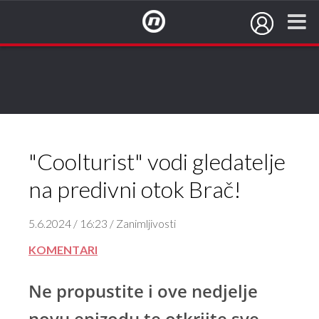
NovaTV.hr
"Coolturist" vodi gledatelje
na predivni otok Brač!
5.6.2024 / 16:23 / Zanimljivosti
KOMENTARI
Ne propustite i ove nedjelje
novu epizodu te otkrijte sve